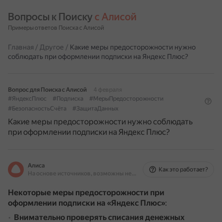
Вопросы к Поиску 
с Алисой
Примеры ответов Поиска с Алисой
Главная
/
Другое
/
Какие меры предосторожности нужно
соблюдать при оформлении подписки на Яндекс Плюс?
Вопрос для Поиска с Алисой
4 февраля
#ЯндексПлюс
#Подписка
#МерыПредосторожности
#БезопасностьСчёта
#ЗащитаДанных
Какие меры предосторожности нужно соблюдать
при оформлении подписки на Яндекс Плюс?
Алиса
Как это работает?
На основе источников, возможны неточности
Некоторые меры предосторожности при
оформлении подписки на «Яндекс Плюс»
:
Внимательно проверять списания денежных