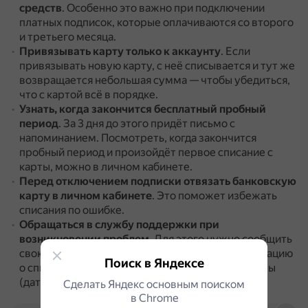
средств
.
Особенно это важно при подключении
платных подписок, которые оплачиваются со второго
и третьего месяца.
Привязывать карту
только к аккаунту
.
Если
привязывать новую карту, с неё списывается и тут же
возвращается небольшая сумма — чтобы убедиться,
что с картой всё в порядке.
Узнать, когда закончится бесплатный пробный
период
.
За 3 дня до этого придёт письмо с
напоминанием.
Посмотреть, когда закончится
пробный период и произойдёт первое списание с
карты, можно в личном кабинете.
Перед отключением подписки отвязать банковскую
карту в личном кабинете
.
Это поможет избежать
списания по ошибке.
Обращаться в службу поддержки
при
возникновении проблем
.
Для этого нужно сообщить
свою электронную почту и подготовить информацию
Поиск в Яндексе
о списании денежных средств с банковской карты
(дата, время, сумма и номер карты).
Сделать Яндекс основным поиском
в Сhrome