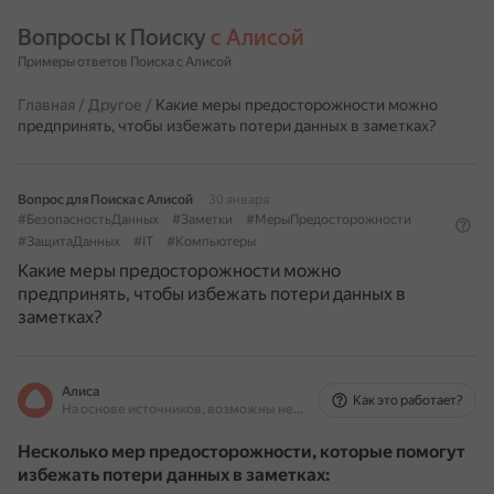
Вопросы к Поиску 
с Алисой
Примеры ответов Поиска с Алисой
Главная
/
Другое
/
Какие меры предосторожности можно
предпринять, чтобы избежать потери данных в заметках?
Вопрос для Поиска с Алисой
30 января
#БезопасностьДанных
#Заметки
#МерыПредосторожности
#ЗащитаДанных
#IT
#Компьютеры
Какие меры предосторожности можно
предпринять, чтобы избежать потери данных в
заметках?
Алиса
Как это работает?
На основе источников, возможны неточности
Несколько мер предосторожности, которые помогут
избежать потери данных в заметках: