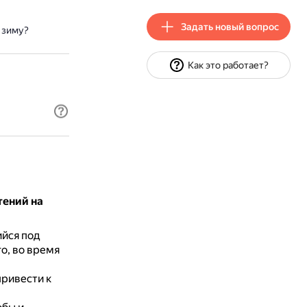
Задать новый вопрос
 зиму?
Как это работает?
тений на
ийся под
о, во время
привести к