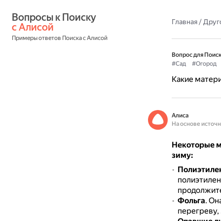
Вопросы к Поиску 
Главная
/
Друг
с Алисой
Примеры ответов Поиска с Алисой
Вопрос для Поиск
#Сад
#Огород
Какие матери
Алиса
На основе источ
Некоторые м
зиму:
Полиэтиле
полиэтилен
продолжите
Фольга
.
Она
перегреву, 