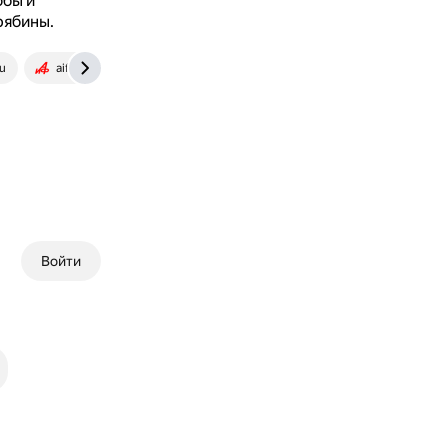
обы и
рябины.
u
aif.ru
Войти