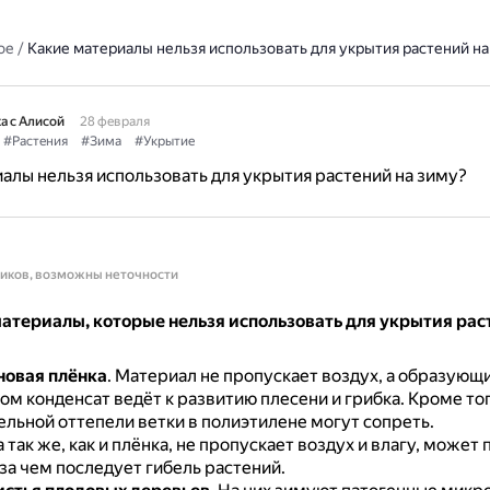
ое
/
Какие материалы нельзя использовать для укрытия растений на
а с Алисой
28 февраля
#Растения
#Зима
#Укрытие
алы нельзя использовать для укрытия растений на зиму?
ников, возможны неточности
атериалы, которые нельзя использовать для укрытия рас
новая плёнка
.
Материал не пропускает воздух, а образующ
ом конденсат ведёт к развитию плесени и грибка.
Кроме тог
льной оттепели ветки в полиэтилене могут сопреть.
 так же, как и плёнка, не пропускает воздух и влагу, может 
за чем последует гибель растений.