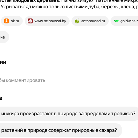
стья плодовых деревьев
.
На них зимуют патогенные микр
.
Укрывать сад можно только листьями дуба, берёзы, клёна, 
ok.ru
www.belnovosti.by
antonovsad.ru
goldwins.r
ске
ии
обы комментировать
е
 инжира произрастают в природе за пределами тропиков?
 растений в природе содержат природные сахара?