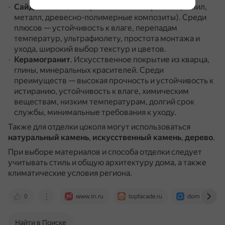
Сайдинг
.
Панели из различных материалов (винил,
металл, древесно-полимерные композиты).
Среди
плюсов — устойчивость к влаге, перепадам
температур, ультрафиолету, простота монтажа и
ухода, широкий выбор текстур и цветов.
Керамогранит
.
Искусственное покрытие из кварца,
глины, минеральных красителей.
Среди
преимуществ — высокая прочность и устойчивость к
истиранию, устойчивость к влаге, химическим
веществам, низким температурам, долгий срок
службы, минимальные требования к уходу.
Также для отделки цоколя могут использоваться
натуральный камень
,
искусственный камень
,
дерево
.
При выборе материалов и способа отделки следует
учитывать стиль и общую архитектуру дома, а также
климатические условия региона.
0
www.tn.ru
topfacade.ru
dom.mail.ru
Найти в Поиске