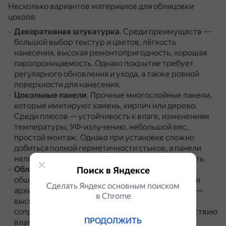
Несколько вариантов материалов для облицовки
цоколя:
Декоративная штукатурка
.
Среди преимуществ —
большой выбор текстур и цветов, лёгкость
нанесения, высокая ремонтопригодность, хорошая
паропроницаемость.
Однако покрытие требует
регулярного обновления и ухода, а также ровной
поверхности для нанесения.
Цокольные панели
.
Прочные многослойные панели,
которые имитируют камень, кирпич или дерево.
Среди плюсов — устойчивость к влаге, изменениям
температуры, УФ-излучению, небольшой вес,
простой монтаж.
Однако при установке сложно
добиться полной герметичности стыков, а панели
нельзя отремонтировать, можно только заменить.
Облицовочный кирпич
.
Традиционный вариант
Поиск в Яндексе
обшивки цоколя, который сочетается со многими
Сделать Яндекс основным поиском
архитектурными стилями.
Среди преимуществ —
в Сhrome
высокая прочность и долгий срок службы,
сопротивление низким температурам и воздействию
ПРОДОЛЖИТЬ
влаги, экологичность.