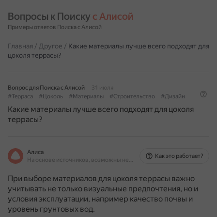
Вопросы к Поиску 
с Алисой
Примеры ответов Поиска с Алисой
Главная
/
Другое
/
Какие материалы лучше всего подходят для
цоколя террасы?
Вопрос для Поиска с Алисой
31 июля
#Терраса
#Цоколь
#Материалы
#Строительство
#Дизайн
Какие материалы лучше всего подходят для цоколя
террасы?
Алиса
Как это работает?
На основе источников, возможны неточности
При выборе материалов для цоколя террасы важно
учитывать не только визуальные предпочтения, но и
условия эксплуатации, например качество почвы и
уровень грунтовых вод.