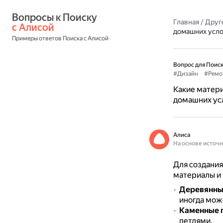
Вопросы к Поиску 
Главная
/
Друг
с Алисой
домашних усло
Примеры ответов Поиска с Алисой
Вопрос для Поиск
#Дизайн
#Ремо
Какие матери
домашних ус
Алиса
На основе источ
Для создания
материалы и 
Деревянны
иногда мож
Каменные п
петлями.