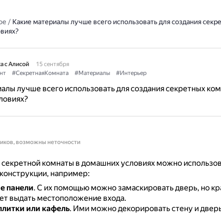
ое
/
Какие материалы лучше всего использовать для создания секр
виях?
а с Алисой
15 сентября
нт
#СекретнаяКомната
#Материалы
#Интерьер
алы лучше всего использовать для создания секретных ком
ловиях?
ников, возможны неточности
 секретной комнаты в домашних условиях можно использо
конструкции, например:
е панели
.
С их помощью можно замаскировать дверь, но кр
ет выдать местоположение входа.
литки или кафель
.
Ими можно декорировать стену и двер