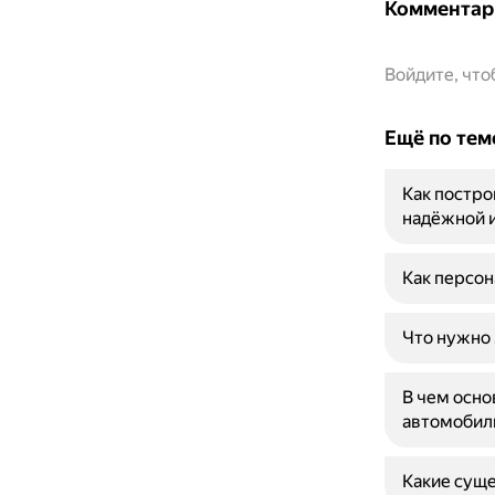
Комментар
Войдите, чт
Ещё по тем
Как постро
надёжной 
Как персон
Что нужно 
В чем осно
автомобил
Какие суще