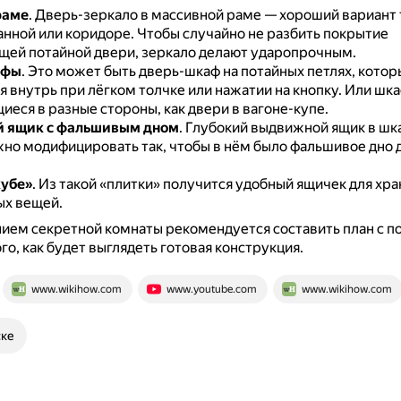
раме
.
Дверь-зеркало в массивной раме — хороший вариант 
анной или коридоре.
Чтобы случайно не разбить покрытие
щей потайной двери, зеркало делают ударопрочным.
афы
.
Это может быть дверь-шкаф на потайных петлях, котор
 внутрь при лёгком толчке или нажатии на кнопку.
Или шка
еся в разные стороны, как двери в вагоне-купе.
 ящик с фальшивым дном
.
Глубокий выдвижной ящик в шк
но модифицировать так, чтобы в нём было фальшивое дно 
кубе»
.
Из такой «плитки» получится удобный ящичек для хр
ых вещей.
ием секретной комнаты рекомендуется составить план с 
го, как будет выглядеть готовая конструкция.
www.wikihow.com
www.youtube.com
www.wikihow.com
ске