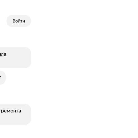
Войти
ыла
?
я ремонта