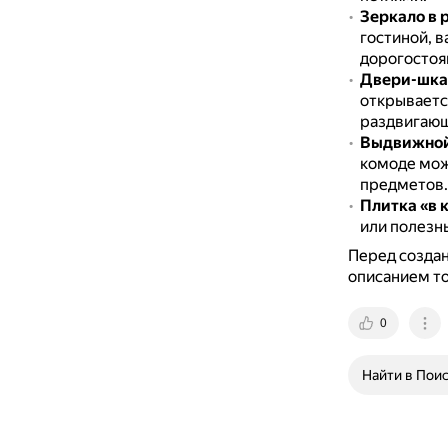
Зеркало в 
гостиной, в
дорогостоя
Двери-шк
открывается
раздвигающи
Выдвижной
комоде мож
предметов.
Плитка «в 
или полезн
Перед создан
описанием то
0
Найти в Пои