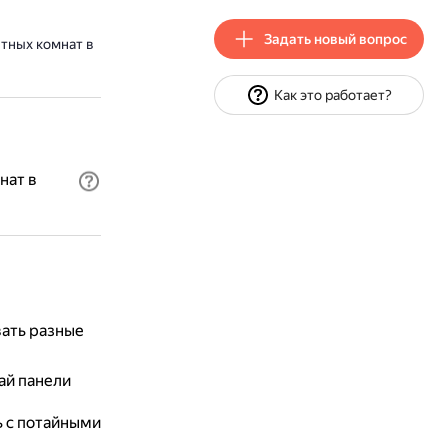
Задать новый вопрос
етных комнат в
Как это работает?
нат в
вать разные
ай панели
ь с потайными