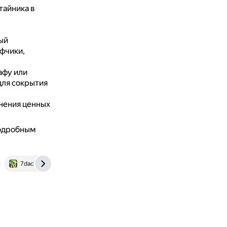
тайника в
ый
фчики,
афу или
для сокрытия
анения ценных
подробным
7dach.ru
www.forumhouse.ru