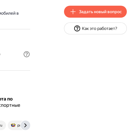
Задать новый вопрос
мобилей в
Как это работает?
в
ота по
нспортные
ru
pravo.gov.ru