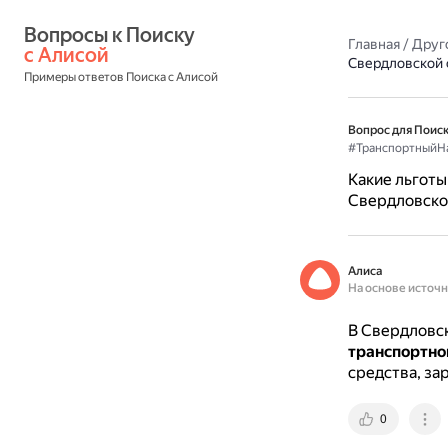
Вопросы к Поиску 
Главная
/
Друг
с Алисой
Свердловской 
Примеры ответов Поиска с Алисой
Вопрос для Поиск
#ТранспортныйН
Какие льготы
Свердловско
Алиса
На основе источ
В Свердловск
транспортно
средства, за
0