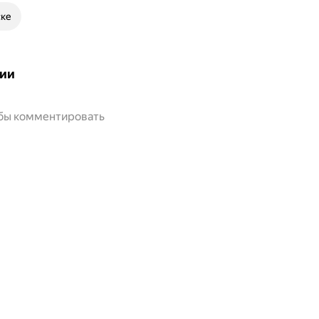
ске
ии
обы комментировать