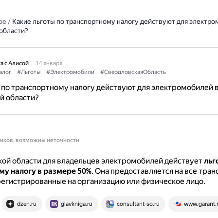
ое
/
Какие льготы по транспортному налогу действуют для электро
области?
а с Алисой
14 января
алог
#Льготы
#Электромобили
#СвердловскаяОбласть
 по транспортному налогу действуют для электромобилей 
й области?
ников, возможны неточности
ой области для владельцев электромобилей действует
льг
му налогу в размере 50%
.
Она предоставляется на все тра
регистрированные на организацию или физическое лицо.
dzen.ru
glavkniga.ru
consultant-so.ru
www.garant.