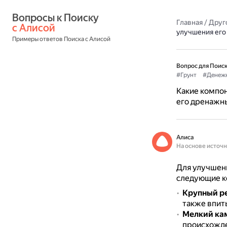
Вопросы к Поиску 
Главная
/
Друг
с Алисой
улучшения его
Примеры ответов Поиска с Алисой
Вопрос для Поиск
#Грунт
#Денеж
Какие компон
его дренажн
Алиса
На основе источ
Для улучшен
следующие к
Крупный ре
также впит
Мелкий ка
происхожде