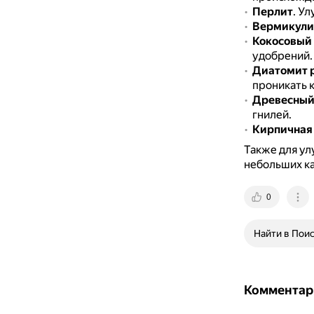
Перлит
.
Ул
Вермикули
Кокосовый 
удобрений.
Диатомит 
проникать к
Древесный
гнилей.
Кирпичная
Также для ул
небольших ка
0
Найти в Пои
Комментар