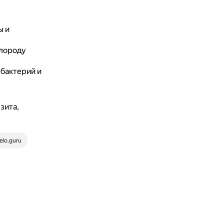
ы и
слороду
 бактерий и
зита,
elo.guru