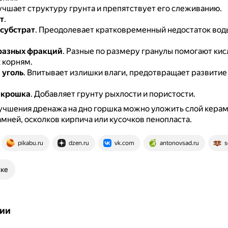
учшает структуру грунта и препятствует его слеживанию.
т
.
субстрат
.
Преодолевает кратковременный недостаток вод
разных фракций
.
Разные по размеру гранулы помогают ки
 корням.
 уголь
.
Впитывает излишки влаги, предотвращает развитие
 крошка
.
Добавляет грунту рыхлости и пористости.
учшения дренажа на дно горшка можно уложить слой керам
мней, осколков кирпича или кусочков пенопласта.
pikabu.ru
dzen.ru
vk.com
antonovsad.ru
s
ске
ии