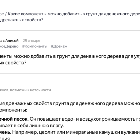
ое
/
Какие компоненты можно добавить в грунт для денежного дере
 дренажных свойств?
а с Алисой
29 января
ноеДерево
#Компоненты
#Дренаж
енты можно добавить в грунт для денежного дерева для у
ых свойств?
ников, возможны неточности
ия дренажных свойств грунта для денежного дерева можно
омпоненты:
чной песок
.
Он повышает водо- и воздухопроницаемость гр
ывает в себя лишнюю влагу.
мень
.
Например, цеолит или минеральные камушки вулкани
ния.