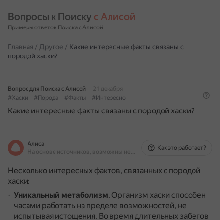
Вопросы к Поиску 
с Алисой
Примеры ответов Поиска с Алисой
Главная
/
Другое
/
Какие интересные факты связаны с
породой хаски?
Вопрос для Поиска с Алисой
21 декабря
#Хаски
#Порода
#Факты
#Интересно
Какие интересные факты связаны с породой хаски?
Алиса
Как это работает?
На основе источников, возможны неточности
Несколько интересных фактов, связанных с породой
хаски:
Уникальный метаболизм
.
Организм хаски способен
часами работать на пределе возможностей, не
испытывая истощения.
Во время длительных забегов