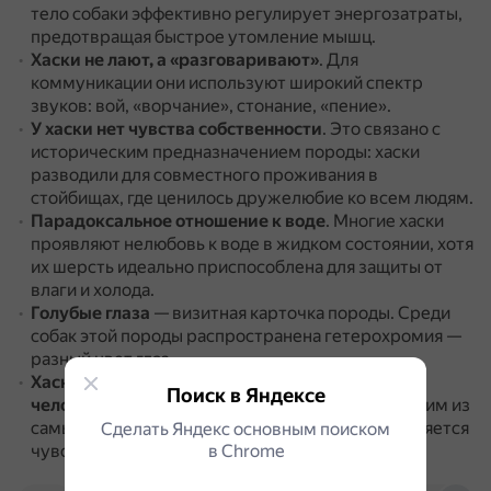
тело собаки эффективно регулирует энергозатраты,
предотвращая быстрое утомление мышц.
Хаски не лают, а «разговаривают»
.
Для
коммуникации они используют широкий спектр
звуков: вой, «ворчание», стонание, «пение».
У хаски нет чувства собственности
.
Это связано с
историческим предназначением породы: хаски
разводили для совместного проживания в
стойбищах, где ценилось дружелюбие ко всем людям.
Парадоксальное отношение к воде
.
Многие хаски
проявляют нелюбовь к воде в жидком состоянии, хотя
их шерсть идеально приспособлена для защиты от
влаги и холода.
Голубые глаза
— визитная карточка породы.
Среди
собак этой породы распространена гетерохромия —
разный цвет глаз.
Хаски способны испытывать эмоции подобно
Поиск в Яндексе
человеческим
.
По мнению исследователей, одним из
самых явных проявлений необычных чувств является
Сделать Яндекс основным поиском
чувство вины.
в Сhrome