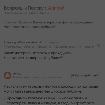
Вопросы к Поиску 
с Алисой
Примеры ответов Поиска с Алисой
Главная
/
Другое
/
Какие интересные факты о крокодилах
малоизвестны широкой публике?
Вопрос для Поиска с Алисой
12 февраля
#Крокодилы
#Факты
#Зоология
#Дикаяприрода
#Интересно
Какие интересные факты о крокодилах
малоизвестны широкой публике?
Алиса
Как это работает?
На основе источников, возможны неточности
Несколько интересных фактов о крокодилах, которые
могут быть малоизвестны широкой публике:
Крокодилы глотают камни
.
Они помогают им
перетирать пищу в желудке, а заодно играют роль