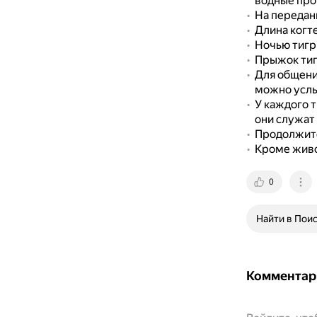
водные про
На переданн
Длина когте
Ночью тигры
Прыжок тигр
Для общени
можно услы
У каждого 
они служат
Продолжител
Кроме живо
0
Найти в Пои
Комментар