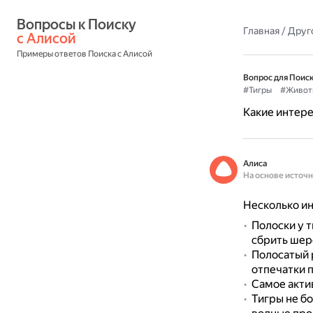
Вопросы к Поиску 
Главная
/
Друг
с Алисой
Примеры ответов Поиска с Алисой
Вопрос для Поиск
#Тигры
#Живот
Какие интере
Алиса
На основе источ
Несколько ин
Полоски у т
сбрить шерс
Полосатый 
отпечатки п
Самое акти
Тигры не бо