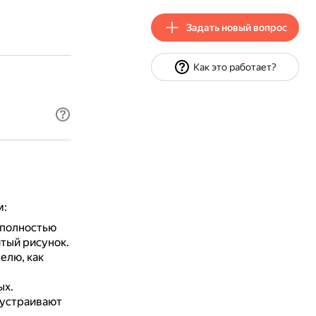
Задать новый вопрос
Как это работает?
м:
 полностью
итый рисунок.
елю, как
ых.
 устраивают