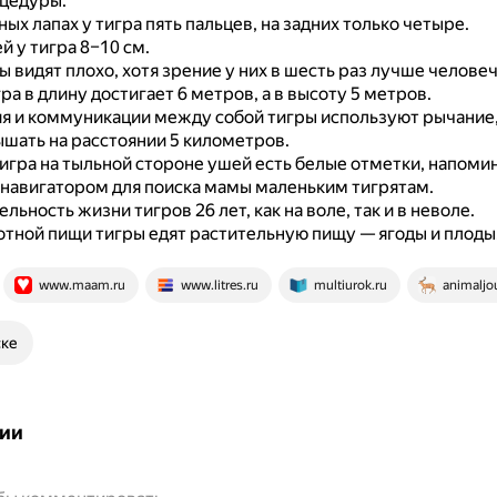
цедуры.
ых лапах у тигра пять пальцев, на задних только четыре.
й у тигра 8–10 см.
 видят плохо, хотя зрение у них в шесть раз лучше человеч
а в длину достигает 6 метров, а в высоту 5 метров.
я и коммуникации между собой тигры используют рычание,
шать на расстоянии 5 километров.
тигра на тыльной стороне ушей есть белые отметки, напоми
 навигатором для поиска мамы маленьким тигрятам.
ьность жизни тигров 26 лет, как на воле, так и в неволе.
тной пищи тигры едят растительную пищу — ягоды и плоды
www.maam.ru
www.litres.ru
multiurok.ru
animaljou
ске
ии