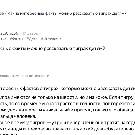
ое
/
Какие интересные факты можно рассказать о тиграх детям?
а с Алисой
17 февраля
ные
#Факты
#Дети
#Интересно
сные факты можно рассказать о тиграх детям?
ников, возможны неточности
тересных фактов о тиграх, которые можно рассказать детя
игра имеются не только на шерсти, но и на коже.
Если тигру
ть, то со временем она отрастёт в точности, повторяя сбр
рисунок на шерсти уникальный и присущ только его обладат
альца человека.
вное время у тигров — утро и вечер.
День они тратят на отд
ятся воды и прекрасно плавают, в жаркий день обязательно