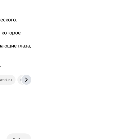
еского.
 которое
нающие глаза,
.
rnal.ru
zoogalaktika.ru