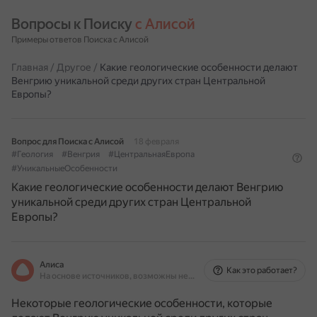
Вопросы к Поиску 
с Алисой
Примеры ответов Поиска с Алисой
Главная
/
Другое
/
Какие геологические особенности делают
Венгрию уникальной среди других стран Центральной
Европы?
Вопрос для Поиска с Алисой
18 февраля
#Геология
#Венгрия
#ЦентральнаяЕвропа
#УникальныеОсобенности
Какие геологические особенности делают Венгрию
уникальной среди других стран Центральной
Европы?
Алиса
Как это работает?
На основе источников, возможны неточности
Некоторые геологические особенности, которые