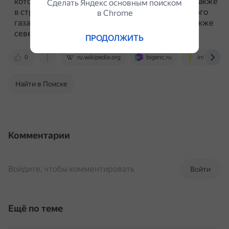
которых находятся в Средневенгерских горах.
Также
Сделать Яндекс основным поиском
в стране есть месторождения нефти и природного
в Сhrome
газа на юге, юго-востоке и на западе страны, а также
северо-восточнее Будапешта.
ПРОДОЛЖИТЬ
0
ru.wikipedia.org
bigenc.ru
infourok.ru
Найти в Поиске
Комментарии
Войдите, чтобы комментировать
Войти
Ещё по теме