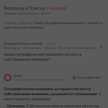
Вопросы к Поиску 
с Алисой
Примеры ответов Поиска с Алисой
Главная
/
Другое
/
Какие географические названия считаются
собственными именами?
Вопрос для Поиска с Алисой
3 марта
#География
#Топонимика
#Имена
#ГеографическиеНазвания
Какие географические названия считаются
собственными именами?
Алиса
Как это работает?
На основе источников, возможны неточности
Географические названия, которые считаются
собственными именами, называются топонимами
.
К
ним относятся, например:
Оронимы
.
Собственные имена наземных объектов