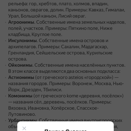
рельефа: гор, хребтов, плато, холмов, впадин,
каньонов, оврагов, долин.
Примеры: Кавказ, Гималаи,
Урал, Большой каньон, Лисий овраг.
Агроонимы
.
Собственные имена земельных наделов,
полей, участков.
Примеры: Пяткино поле, Ниже
кладбища, Круглое поле.
Инсулонимы
.
Собственные имена островов и
архипелагов.
Примеры: Сахалин, Мадагаскар,
Гренландия, Сейшельские острова, Курильские
острова.
Ойконимы
.
Собственные имена населённых пунктов.
В этом классе выделяются два основных подкласса:
Астионимы
(от греческого asteios «городской») —
названия городов.
Примеры: Воронеж, Москва, Нью-
Йорк, Дрезден, Тбилиси.
Комонимы
(от греческого kome «деревня, посёлок»)
— названия сёл, деревень, посёлков.
Примеры:
Вязовка, Ивановка, Хопёрское, Спасское-
Лутовиново.
Урбанонимы
.
Собственные имена внутригородских
объектов.
Примеры: улица Чехова, улица Садовая,