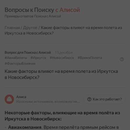
Вопросы к Поиску 
с Алисой
Примеры ответов Поиска с Алисой
Главная
/
Другое
/
Какие факторы влияют на время полета из
Иркутска в Новосибирск?
Вопрос для Поиска с Алисой
13 декабря
#Авиабилеты
#Иркутск
#Новосибирск
#ВремяПолета
#ФакторыВлияния
Какие факторы влияют на время полета из Иркутска
в Новосибирск?
Алиса
Как это работает?
На основе источников, возможны неточности
Некоторые факторы, влияющие на время полёта из
Иркутска в Новосибирск:
Авиакомпания
.
Время перелёта прямым рейсом в