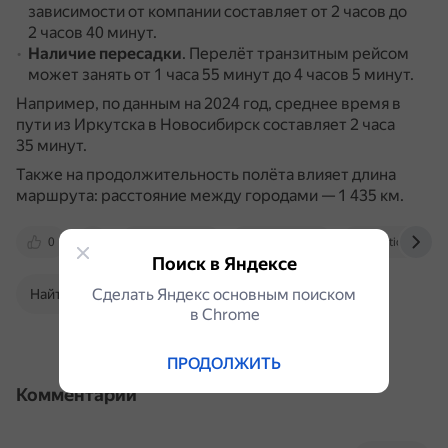
зависимости от компании составляет от 2 часов до
2 часов 40 минут.
Наличие пересадки
.
Перелёт транзитным рейсом
может занять от 1 часа 55 минут до 4 часов 5 минут.
Например, по данным на 2024 год, среднее время в
пути из Иркутска в Новосибирск составляет 2 часа
35 минут.
Также на продолжительность полёта влияет длина
маршрута: расстояние между городами — 1 435 км.
0
avia.tutu.ru
travelask.ru
uniticket.ru
Поиск в Яндексе
Сделать Яндекс основным поиском
Найти в Поиске
в Сhrome
ПРОДОЛЖИТЬ
Комментарии