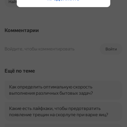
Найти в Поиске
Комментарии
Войдите, чтобы комментировать
Войти
Ещё по теме
Как определить оптимальную скорость
выполнения различных бытовых задач?
Какие есть лайфхаки, чтобы предотвратить
появление трещин на скорлупе при варке яиц?