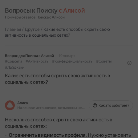
Вопросы к Поиску 
с Алисой
Примеры ответов Поиска с Алисой
Главная
/
Другое
/
Какие есть способы скрыть свою
активность в социальных сетях?
Вопрос для Поиска с Алисой
19 января
#Соцсети
#Активность
#Конфиденциальность
#Советы
#Лайфхаки
Какие есть способы скрыть свою активность в
социальных сетях?
Алиса
Как это работает?
На основе источников, возможны неточности
Несколько способов скрыть свою активность в
социальных сетях:
Ограничить видимость профиля
.
Нужно установить