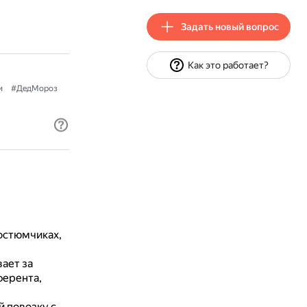
Задать новый вопрос
Как это работает?
и
#ДедМороз
остюмчиках,
ает за
ферента,
й повозку с