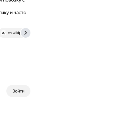
ику и часто
en.wikipedia.org
Войти