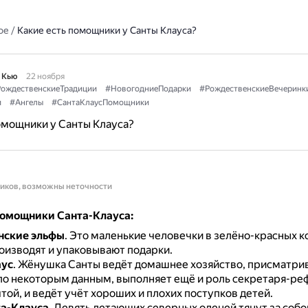
ое
/
Какие есть помощники у Санты Клауса?
 Кью
22 ноября
ождественскиеТрадиции
#НовогодниеПодарки
#РождественскиеВечеринк
и
#Ангелы
#СантаКлаусПомощники
омощники у Санты Клауса?
ников, возможны неточности
омощники Санта-Клауса:
нские эльфы
.
Это маленькие человечки в зелёно-красных к
оизводят и упаковывают подарки.
аус
.
Жёнушка Санты ведёт домашнее хозяйство, присматрив
 по некоторым данным, выполняет ещё и роль секретаря-ре
той, и ведёт учёт хороших и плохих поступков детей.
а-Клауса
.
Девять летающих северных оленей тянут за собо