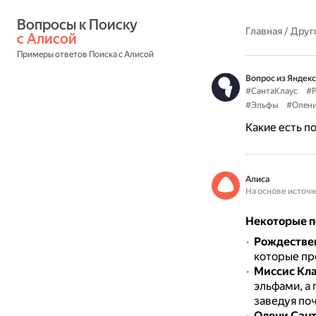
Вопросы к Поиску 
Главная
/
Друг
с Алисой
Примеры ответов Поиска с Алисой
Вопрос из Яндекс
#СантаКлаус
#Р
#Эльфы
#Олен
Какие есть п
Алиса
На основе источ
Некоторые п
Рождестве
которые пр
Миссис Кл
эльфами, а
заведуя поч
Олени Сант