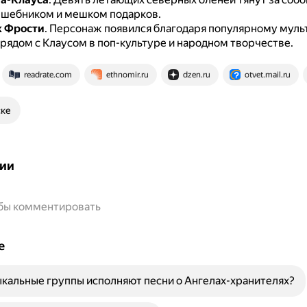
шебником и мешком подарков.
к Фрости
.
Персонаж появился благодаря популярному мульт
 рядом с Клаусом в поп-культуре и народном творчестве.
readrate.com
ethnomir.ru
dzen.ru
otvet.mail.ru
ске
ии
обы комментировать
е
кальные группы исполняют песни о Ангелах-хранителях?