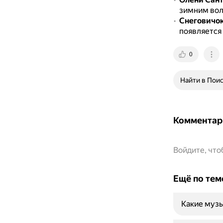
зимним вол
Снеговичо
появляется
0
Найти в Пои
Комментар
Войдите, чт
Ещё по тем
Какие музы