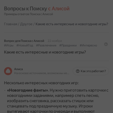
Вопросы к Поиску 
с Алисой
Примеры ответов Поиска с Алисой
Главная
/
Другое
/
Какие есть интересные и новогодние игры?
Вопрос для Поиска с Алисой
22 ноября
#Игры
#НовыйГод
#Развлечения
#Праздники
#Интересно
Какие есть интересные и новогодние игры?
Алиса
Как это работает?
На основе источников, возможны неточности
Несколько интересных новогодних игр:
«Новогодние фанты»
.
Нужно приготовить карточки с
новогодними заданиями, например спеть песню,
изобразить снеговика, рассказать стишок или
станцевать под праздничную музыку.
Игроки
вытягивают карточки по очереди и выполняют