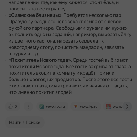
направлении, где, как ему кажется, стоит ёлка, и
повесить на неё игрушку.
«Сиамские близнецы»
.
Требуется несколько пар.
Правую руку одного человека связывают с левой
рукой его партнёра.
Свободными руками им нужно
выполнить одно из заданий, например, вырезать ёлку
из цветного картона, нарезать сервелат к
новогоднему столу, почистить мандарин, завязать
шнурки и т. д..
«Похититель Нового года»
.
Среди гостей выбирают
похитителя Нового года.
Все гости закрывают глаза, а
похититель входит в комнату и крадёт три или
больше новогодних предметов.
После этого все гости
открывают глаза, осматриваются и начинают гадать,
что именно похитил злодей.
0
www.rbc.ru
www.kp.ru
www.pozdrav
Найти в Поиске