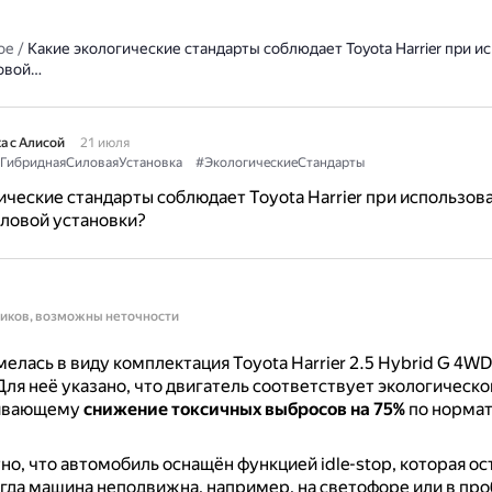
ое
/
Какие экологические стандарты соблюдает Toyota Harrier при и
овой…
а с Алисой
21 июля
ГибриднаяСиловаяУстановка
#ЭкологическиеСтандарты
ические стандарты соблюдает Toyota Harrier при использов
ловой установки?
ников, возможны неточности
елась в виду комплектация Toyota Harrier 2.5 Hybrid G 4WD
Для неё указано, что двигатель соответствует экологическо
ивающему
снижение токсичных выбросов на 75%
по нормат
но, что автомобиль оснащён функцией idle-stop, которая о
огда машина неподвижна, например, на светофоре или в про