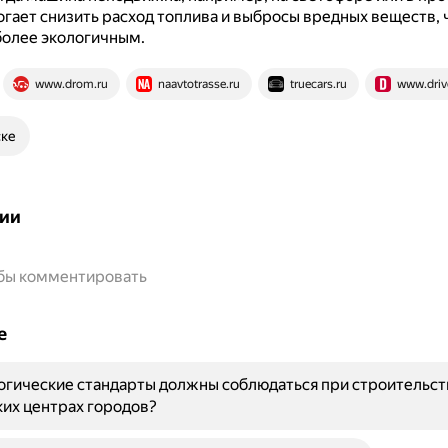
гает снизить расход топлива и выбросы вредных веществ, 
более экологичным.
www.drom.ru
naavtotrasse.ru
truecars.ru
www.driv
ске
ии
обы комментировать
е
огические стандарты должны соблюдаться при строительст
их центрах городов?