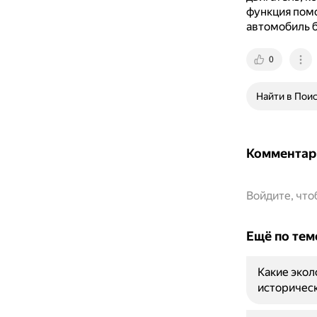
функция помо
автомобиль 
0
Найти в Пои
Комментар
Войдите, чт
Ещё по тем
Какие экол
историческ