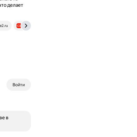
что делает
e2.ru
auto.ru
Войти
ве в