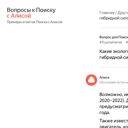
Вопросы к Поиску 
Главная
/
Друг
с Алисой
гибридной сил
Примеры ответов Поиска с Алисой
Вопрос для Поиск
#ToyotaHarrier
#
Какие эколог
гибридной си
Алиса
На основе источ
Возможно, им
2020–2022).
предусматр
года.
Также извест
двигатель, к