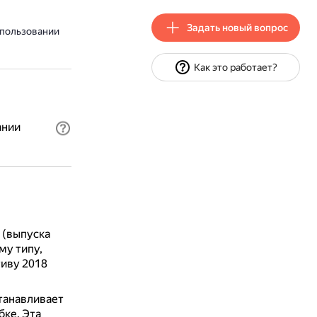
Задать новый вопрос
спользовании
Как это работает?
ании
 (выпуска
му типу,
иву 2018
станавливает
бке.
Эта