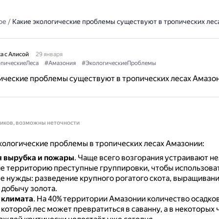
ое
/
Какие экологические проблемы существуют в тропических лес
а с Алисой
29 января
пическиеЛеса
#Амазония
#ЭкологическиеПроблемы
ические проблемы существуют в тропических лесах Амазо
ников, возможны неточности
ологические проблемы в тропических лесах Амазонии:
я вырубка и пожары
.
Чаще всего возгорания устраивают н
е территорию преступные группировки, чтобы использова
е нужды: разведение крупного рогатого скота, выращивани
 добычу золота.
 климата
.
На 40% территории Амазонии количество осадко
 которой лес может превратиться в саванну, а в некоторых 