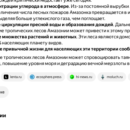
ождей критически недостаёт уже сегодня.
нтрации углерода в атмосфере
.
Из-за постоянной вырубки 
еличения числа лесных пожаров Амазонка превращается в 
ыделяя больше углекислого газа, чем поглощает.
 циркуляции пресной воды и образования дождей
.
Дальн
е тропических лесов Амазонии может привести к этому пр
 множества растений и животных
.
Эти леса являются дом
% населяющих планету видов.
 привычной жизни для населяющих эти территории соо
е тропических лесов Амазонии может спровоцировать тая
, повышение уровня моря и деградацию вечной мерзлоты в
lenta.ru
ecosphere.press
hi-news.ru
moluch.ru
ске
ии