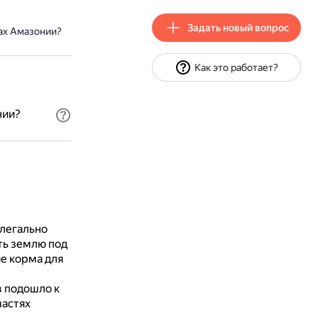
Задать новый вопрос
ах Амазонии?
Как это работает?
нии?
елегально
ть землю под
е корма для
в подошло к
частях