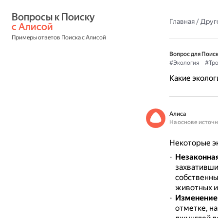
Вопросы к Поиску 
Главная
/
Друг
с Алисой
Примеры ответов Поиска с Алисой
Вопрос для Поиск
#Экология
#Тро
Какие эколог
Алиса
На основе источ
Некоторые эк
Незаконна
захвативши
собственны
животных и
Изменение
отметке, на