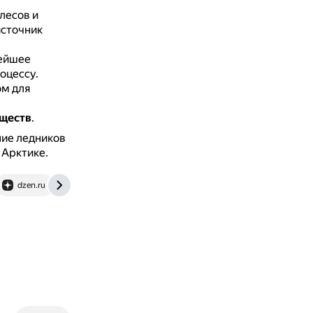
лесов и
источник
ейшее
оцессу.
ом для
бществ
.
ние ледников
 Арктике.
dzen.ru