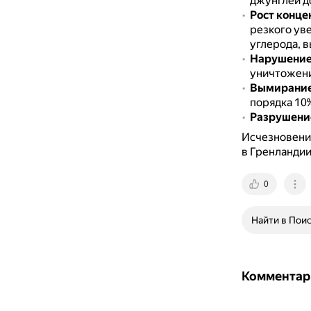
джунглей д
Рост конце
резкого ув
углерода, в
Нарушение
уничтожени
Вымирание
порядка 10
Разрушение
Исчезновени
в Гренландии
0
Найти в Пои
Комментар