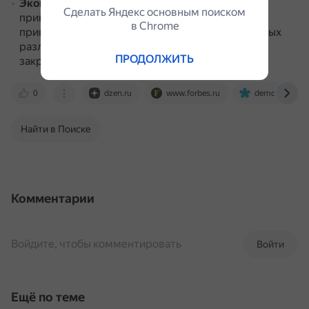
Экономические потери
.
Загрязнение пляжей
Сделать Яндекс основным поиском
приводит к снижению туристической
в Сhrome
привлекательности региона.
Также после крупных
разливов нефти рыбные промыслы часто
ПРОДОЛЖИТЬ
закрываются на годы из-за загрязнения.
0
dzen.ru
www.forbes.ru
democratiahote
Найти в Поиске
Комментарии
Войдите, чтобы комментировать
Войти
Ещё по теме