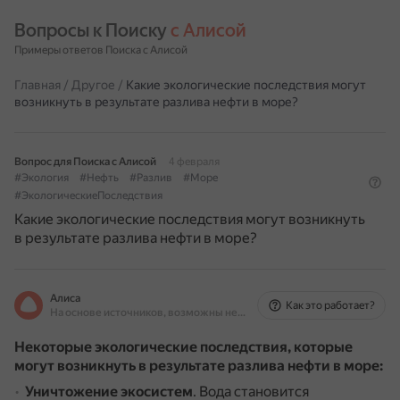
Вопросы к Поиску 
с Алисой
Примеры ответов Поиска с Алисой
Главная
/
Другое
/
Какие экологические последствия могут
возникнуть в результате разлива нефти в море?
Вопрос для Поиска с Алисой
4 февраля
#Экология
#Нефть
#Разлив
#Море
#ЭкологическиеПоследствия
Какие экологические последствия могут возникнуть
в результате разлива нефти в море?
Алиса
Как это работает?
На основе источников, возможны неточности
Некоторые экологические последствия, которые
могут возникнуть в результате разлива нефти в море:
Уничтожение экосистем
.
Вода становится