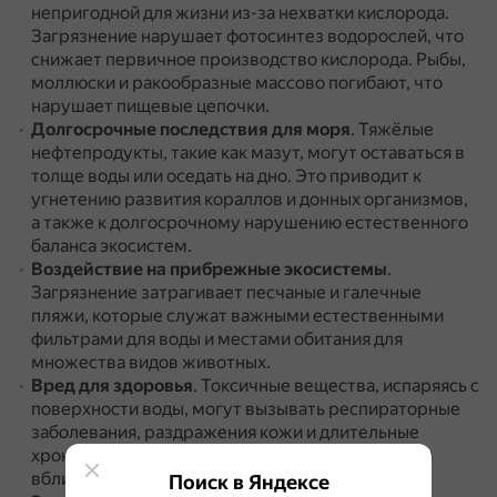
непригодной для жизни из-за нехватки кислорода.
Загрязнение нарушает фотосинтез водорослей, что
снижает первичное производство кислорода.
Рыбы,
моллюски и ракообразные массово погибают, что
нарушает пищевые цепочки.
Долгосрочные последствия для моря
.
Тяжёлые
нефтепродукты, такие как мазут, могут оставаться в
толще воды или оседать на дно.
Это приводит к
угнетению развития кораллов и донных организмов,
а также к долгосрочному нарушению естественного
баланса экосистем.
Воздействие на прибрежные экосистемы
.
Загрязнение затрагивает песчаные и галечные
пляжи, которые служат важными естественными
фильтрами для воды и местами обитания для
множества видов животных.
Вред для здоровья
.
Токсичные вещества, испаряясь с
поверхности воды, могут вызывать респираторные
заболевания, раздражения кожи и длительные
хронические заболевания у людей, находящихся
вблизи загрязнённых зон.
Поиск в Яндексе