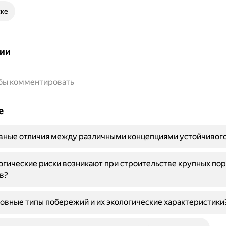
ске
ии
обы комментировать
е
вные отличия между различными концепциями устойчивого
огические риски возникают при строительстве крупных по
в?
овные типы побережий и их экологические характеристики