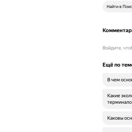
Найти в Пои
Комментар
Войдите, чт
Ещё по тем
В чем осно
Какие экол
терминало
Каковы осн