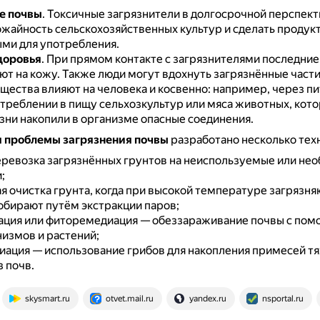
е почвы
.
Токсичные загрязнители в долгосрочной перспект
ожайность сельскохозяйственных культур и сделать продук
ми для употребления.
доровья
.
При прямом контакте с загрязнителями последние
ют на кожу.
Также люди могут вдохнуть загрязнённые част
щества влияют на человека и косвенно: например, через п
отреблении в пищу сельхозкультур или мяса животных, кото
зни накопили в организме опасные соединения.
 проблемы загрязнения почвы
разработано несколько тех
еревозка загрязнённых грунтов на неиспользуемые или не
;
я очистка грунта, когда при высокой температуре загрязн
обирают путём экстракции паров;
ция или фиторемедиация — обеззараживание почвы с по
измов и растений;
ация — использование грибов для накопления примесей т
 почв.
skysmart.ru
otvet.mail.ru
yandex.ru
nsportal.ru