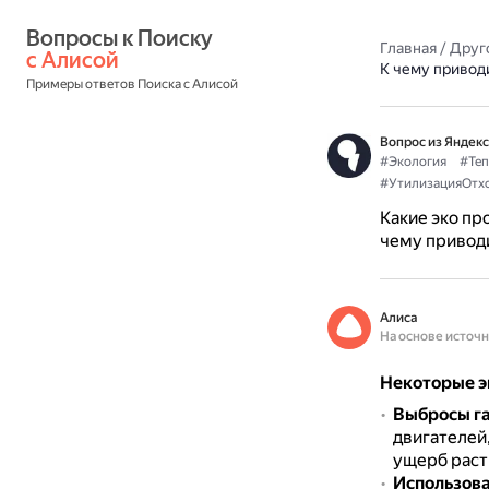
Вопросы к Поиску 
Главная
/
Друг
с Алисой
К чему привод
Примеры ответов Поиска с Алисой
Вопрос из Яндекс
#Экология
#Теп
#УтилизацияОтх
Какие эко пр
чему приводи
Алиса
На основе источ
Некоторые э
Выбросы г
двигателей
ущерб раст
Использова