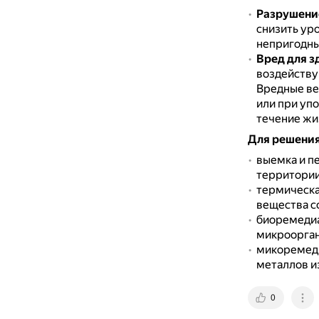
Разрушени
снизить ур
непригодны
Вред для з
воздейству
Вредные ве
или при уп
течение жи
Для решения
выемка и п
территории
термическа
вещества с
биоремедиа
микроорган
микоремеди
металлов из
0