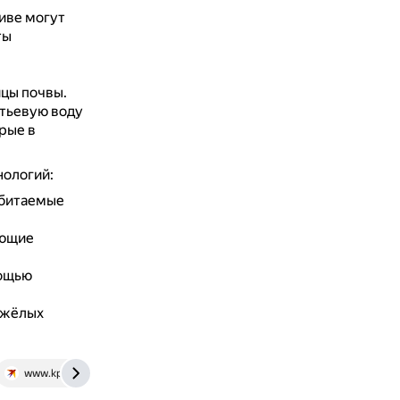
иве могут
ты
ицы почвы.
итьевую воду
рые в
нологий:
обитаемые
яющие
мощью
яжёлых
www.kp.ru
foxford.ru
www.yaklass.ru
rg.ru