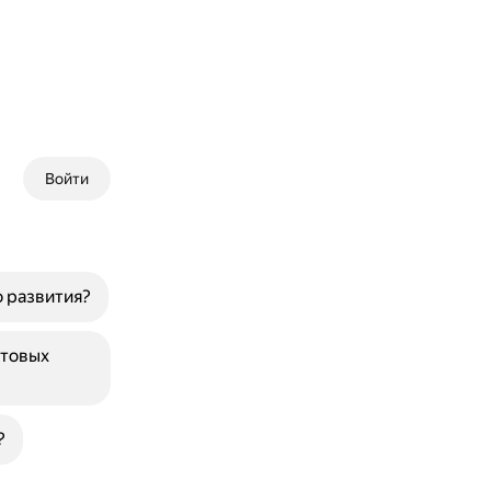
Войти
 развития?
ртовых
?