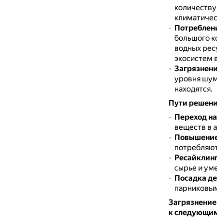
количеству 
климатичес
Потреблени
большого к
водных рес
экосистем в
Загрязнени
уровня шума
находятся.
Пути решени
Переход на
веществ в 
Повышение
потребляют
Ресайклин
сырье и ум
Посадка д
парниковым
Загрязнение
к следующим