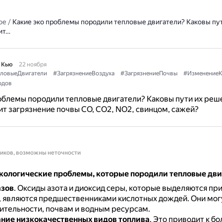
ое
/
Какие эко проблемы породили тепловые двигатели? Каковы пу
ит…
 Кью
22 ноября
ловыеДвигатели
#ЗагрязнениеВоздуха
#ЗагрязнениеПочвы
#ИзменениеК
одов
облемы породили тепловые двигатели? Каковы пути их реш
т загрязнение почвы CO, CO2, NO2, свинцом, сажей?
ников, возможны неточности
кологические проблемы, которые породили тепловые дви
азов
.
Оксиды азота и диоксид серы, которые выделяются при
, являются предшественниками кислотных дождей.
Они мог
ительности, почвам и водным ресурсам.
ние низкокачественных видов топлива
.
Это приводит к б