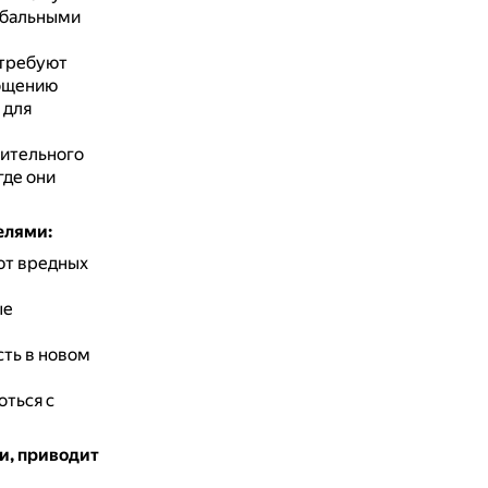
лобальными
 требуют
тощению
 для
чительного
где они
елями:
ют вредных
ые
ть в новом
оться с
и, приводит