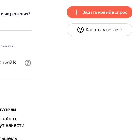
Задать новый вопрос
ти их решения?
Как это работает?
лимата
ения? К
гатели:
 работе
ут нанести
ольшему