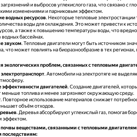
загрязнений и выбросов углекислого газа, что связано с г
кими изменениями и парниковым эффектом.
е водных ресурсов
.
Некоторые тепловые электростанции
оличества воды для охлаждения.
Это может привести к ис
урсов, а также к повышению температуры воды, что вредно
 водных бассейнах.
е звуком
.
Тепловые двигатели могут быть источником зна
, что может повлиять на биоразнообразие в тех регионах, 
я экологических проблем, связанных с тепловыми двигат
 электротранспорт
.
Автомобили на электротяге не выделя
атмосферу.
 эффективности двигателей
.
Создание двигателей, котор
 меньше топлива и менее загрязняют окружающую среду.
г
.
Повторное использование материалов снижает потребнос
еньшает объём отходов.
еревьев
.
Деревья абсорбируют углекислый газ, помогая бор
 эффектом.
 почвы
веществами, связанными с тепловыми двигателям
 последствиям: