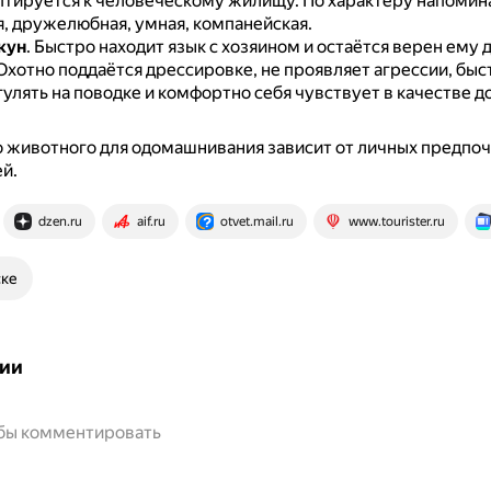
птируется к человеческому жилищу.
По характеру напомин
, дружелюбная, умная, компанейская.
кун
.
Быстро находит язык с хозяином и остаётся верен ему д
Охотно поддаётся дрессировке, не проявляет агрессии, быс
гулять на поводке и комфортно себя чувствует в качестве 
 животного для одомашнивания зависит от личных предпоч
й.
dzen.ru
aif.ru
otvet.mail.ru
www.tourister.ru
ске
ии
обы комментировать