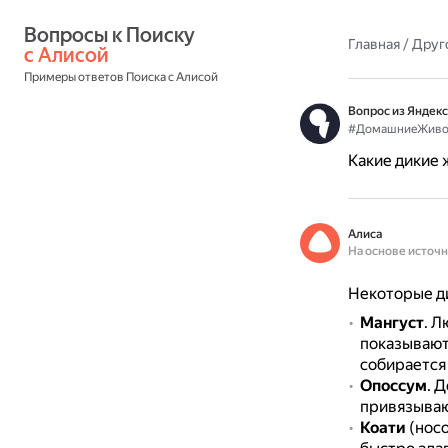
Вопросы к Поиску 
Главная
/
Друг
с Алисой
Примеры ответов Поиска с Алисой
Вопрос из Яндекс
#ДомашниеЖиво
Какие дикие
Алиса
На основе источ
Некоторые д
Мангуст
.
Лю
показывают
собирается 
Опоссум
.
Д
привязываю
Коати
(носо