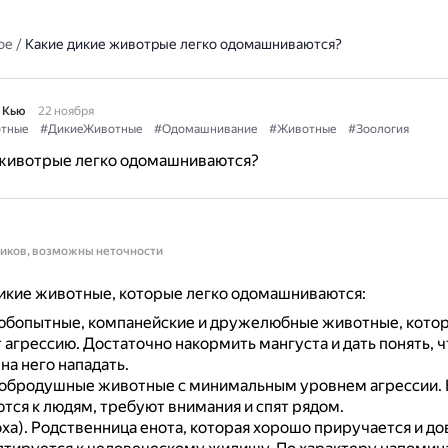
ое
/
Какие дикие животрые легко одомашниваются?
 Кью
22 ноября
тные
#ДикиеЖивотные
#Одомашнивание
#Животные
#Зоология
 животрые легко одомашниваются?
ников, возможны неточности
икие животные, которые легко одомашниваются:
бопытные, компанейские и дружелюбные животные, кото
 агрессию.
Достаточно накормить мангуста и дать понять, ч
на него нападать.
обродушные животные с минимальным уровнем агрессии.
тся к людям, требуют внимания и спят рядом.
ха).
Родственница енота, которая хорошо приручается и до