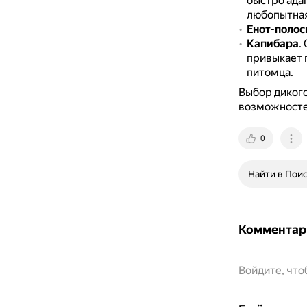
быстро ада
любопытная
Енот-полос
Капибара
.
привыкает 
питомца.
Выбор дикого
возможносте
0
Найти в Пои
Комментар
Войдите, чт