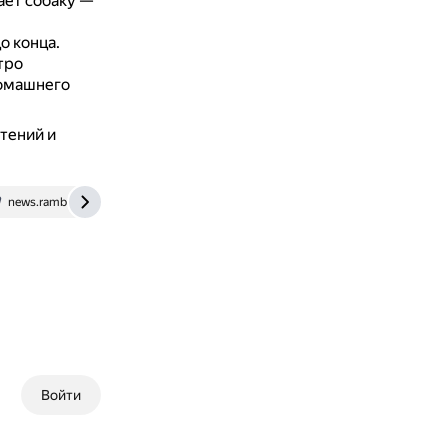
ает собаку —
о конца.
тро
домашнего
тений и
news.rambler.ru
Войти