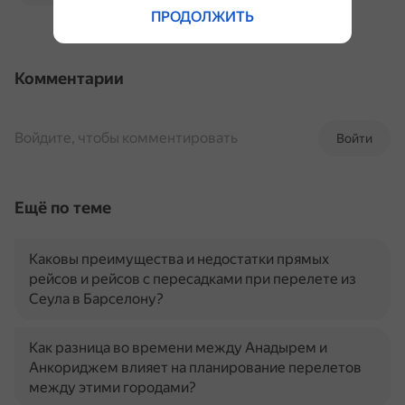
ПРОДОЛЖИТЬ
Комментарии
Войдите, чтобы комментировать
Войти
Ещё по теме
Каковы преимущества и недостатки прямых
рейсов и рейсов с пересадками при перелете из
Сеула в Барселону?
Как разница во времени между Анадырем и
Анкориджем влияет на планирование перелетов
между этими городами?