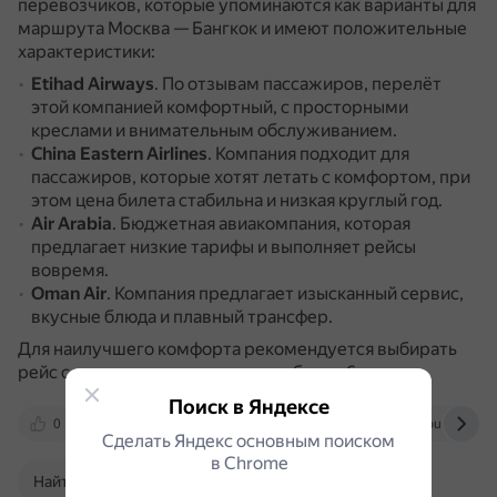
перевозчиков, которые упоминаются как варианты для
маршрута Москва — Бангкок и имеют положительные
характеристики:
Etihad Airways
.
По отзывам пассажиров, перелёт
этой компанией комфортный, с просторными
креслами и внимательным обслуживанием.
China Eastern Airlines
.
Компания подходит для
пассажиров, которые хотят летать с комфортом, при
этом цена билета стабильна и низкая круглый год.
Air Arabia
.
Бюджетная авиакомпания, которая
предлагает низкие тарифы и выполняет рейсы
вовремя.
Oman Air
.
Компания предлагает изысканный сервис,
вкусные блюда и плавный трансфер.
Для наилучшего комфорта рекомендуется выбирать
рейс с транзитным временем не более 6 часов.
Поиск в Яндексе
0
ru.trip.com
dzen.ru
www.tourdom.ru
Сделать Яндекс основным поиском
в Сhrome
Найти в Поиске