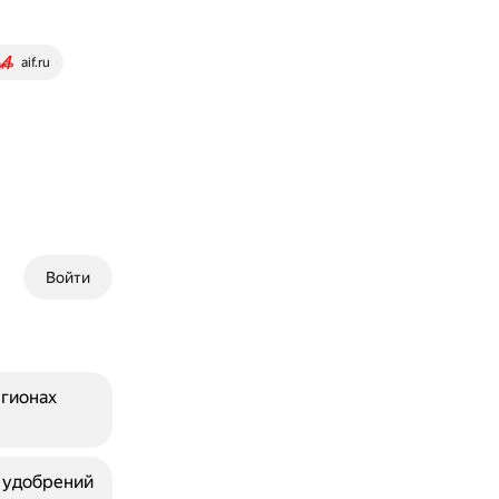
aif.ru
Войти
егионах
х удобрений