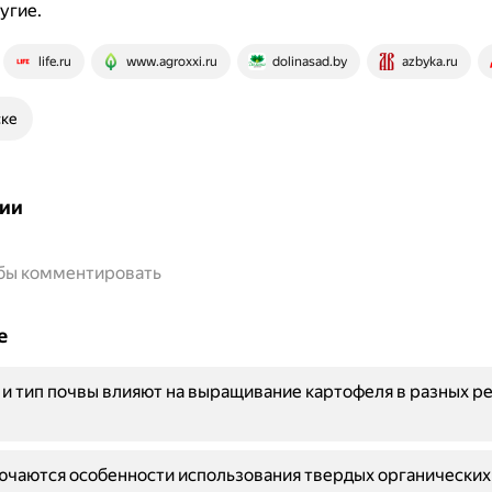
угие.
life.ru
www.agroxxi.ru
dolinasad.by
azbyka.ru
ске
ии
обы комментировать
е
 и тип почвы влияют на выращивание картофеля в разных р
ючаются особенности использования твердых органически