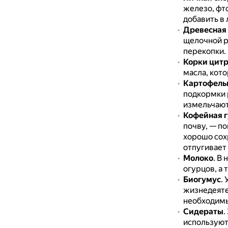
железо, фто
добавить в 
Древесная 
щелочной р
перекопки.
Корки цитр
масла, кото
Картофель
подкормки 
измельчают 
Кофейная 
почву, — п
хорошо сохр
отпугивает
Молоко
.
В 
огурцов, а
Биогумус
.
жизнедеяте
необходимы
Сидераты
.
используют 