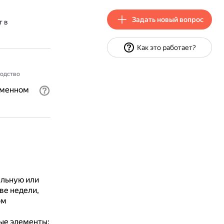
Задать новый вопрос
т в
Как это работает?
одство
еменном
ельную или
ве недели,
ом
ные элементы: