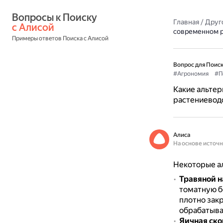
Вопросы к Поиску 
Главная
/
Друг
с Алисой
современном р
Примеры ответов Поиска с Алисой
Вопрос для Поиск
#Агрономия
#П
Какие альте
растениевод
Алиса
На основе источ
Некоторые а
Травяной н
томатную б
плотно зак
обрабатыва
Яичная ско