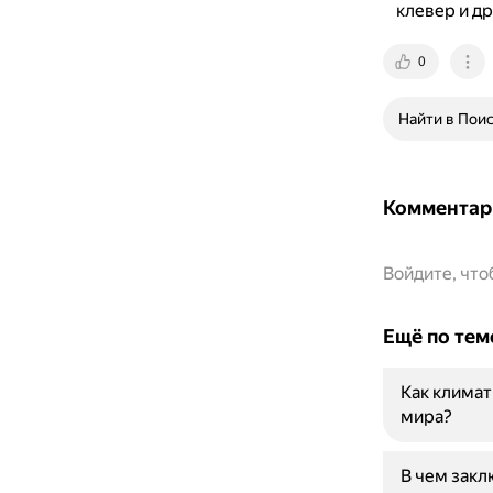
клевер и др
0
Найти в Пои
Комментар
Войдите, чт
Ещё по тем
Как климат
мира?
В чем закл