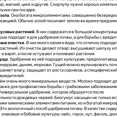
р, магний, цинк и другие.
Скорлупу нужно хорошо измельчи
лунки при посадке.
зола
.
Она богата микроэлементами, совершенно безвредна
еакцией.
Обычно золой посыпают землю во время предзим
усовых растений
.
В них содержатся в большой концентрац
рые подходят и для удобрения почвы, и для борьбы с вреди
ные очистки
.
В них много калия и йода, что отлично подходи
растений.
Из очисток делают отвар: высушивают шелуху кл
и варят, а после остужают и поливают растения.
гуща
.
Удобрение из неё подходит культурам, предпочитающ
омидорам, дыням, моркови.
Гущей можно мульчировать почв
аняет влагу, защищает от роста сорняков, а специфический
 вредителей.
нём очень много минеральных веществ.
Молоко подходит д
 также для профилактики борьбы с грибковыми заболевания
Универсальное удобрение, которое образуется после
льности дождевых червей.
Биогумус насыщен не только в
ми химическими элементами питания, но и богатой микро
Это экологичный способ удобрения почвы.
В качестве сиде
злаковые и бобовые культуры: овёс, горох, нут, фасоль, дон