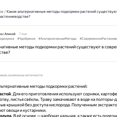
ое
/
Какие альтернативные методы подкормки растений существую
астениеводстве?
а с Алисой
7 мая
одкормка
#Удобрения
#АльтернативныеМетоды
#СовременноеРастениев
рнативные методы подкормки растений существуют в совр
стве?
ников, возможны неточности
льтернативные методы подкормки растений:
астой
.
Для его приготовления используют сорняки, картоф
отву, листья свёклы.
Траву замачивают в воде на полторы-д
рыв крышкой без доступа кислорода.
Полученным экстракт
ют овощи и кустарники.
рлупа
.
В её основе — карбонат кальция, а также есть полез