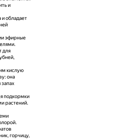
ть и
 и обладает
ней
ии эфирные
телями.
т для
убней,
им кислую
у: она
 запах
ля подкормки
ми растений.
семи
флорой.
ратов
ник, горчицу,