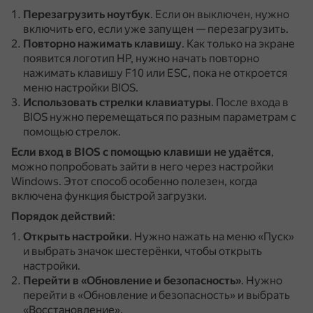
Перезагрузить ноутбук
.
Если он выключен, нужно
включить его, если уже запущен — перезагрузить.
Повторно нажимать клавишу
.
Как только на экране
появится логотип HP, нужно начать повторно
нажимать клавишу F10 или ESC, пока не откроется
меню настройки BIOS.
Использовать стрелки клавиатуры
.
После входа в
BIOS нужно перемещаться по разным параметрам с
помощью стрелок.
Если вход в BIOS с помощью клавиши не удаётся
,
можно попробовать зайти в него через настройки
Windows.
Этот способ особенно полезен, когда
включена функция быстрой загрузки.
Порядок действий
:
Открыть настройки
.
Нужно нажать на меню «Пуск»
и выбрать значок шестерёнки, чтобы открыть
настройки.
Перейти в «Обновление и безопасность»
.
Нужно
перейти в «Обновление и безопасность» и выбрать
«Восстановление».