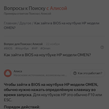
Вопросы к Поиску 
с Алисой
Примеры ответов Поиска с Алисой
Главная
/
Другое
/
Как зайти в BIOS на ноутбуке HP модели
OMEN?
Вопрос для Поиска с Алисой
22 ноября
#BIOS
#Ноутбук
#HP
#Omen
Как зайти в BIOS на ноутбуке HP модели OMEN?
Алиса
Как это работает?
На основе источников, возможны неточности
Чтобы зайти в BIOS на ноутбуке HP модели OMEN,
обычно нужно нажать определённую клавишу во
время запуска
.
Для ноутбуков HP это обычно F10 или
ESC.
Порядок действий
: