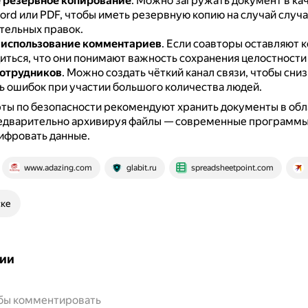
 резервное копирование
.
Можно загружать документ в ка
Word или PDF, чтобы иметь резервную копию на случай случ
тельных правок.
 использование комментариев
.
Если соавторы оставляют 
иться, что они понимают важность сохранения целостности
сотрудников
.
Можно создать чёткий канал связи, чтобы сниз
ь ошибок при участии большого количества людей.
ты по безопасности рекомендуют хранить документы в об
редварительно архивируя файлы — современные программ
ифровать данные.
www.adazing.com
glabit.ru
spreadsheetpoint.com
ске
ии
обы комментировать