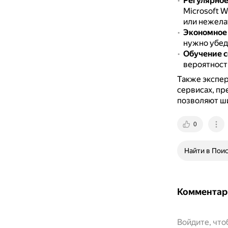
Регулярное
Microsoft 
или нежела
Экономное
нужно убед
Обучение 
вероятност
Также экспер
сервисах, п
позволяют ш
0
Найти в Пои
Комментар
Войдите, чт