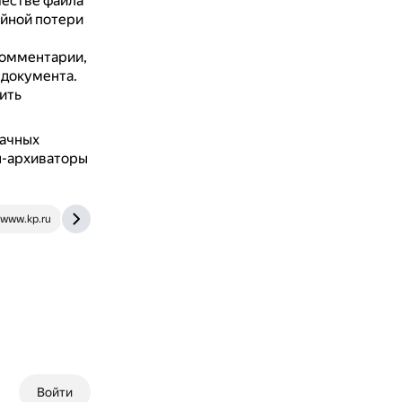
честве файла
айной потери
комментарии,
 документа.
ить
лачных
ы-архиваторы
www.kp.ru
lifehacker.ru
Войти