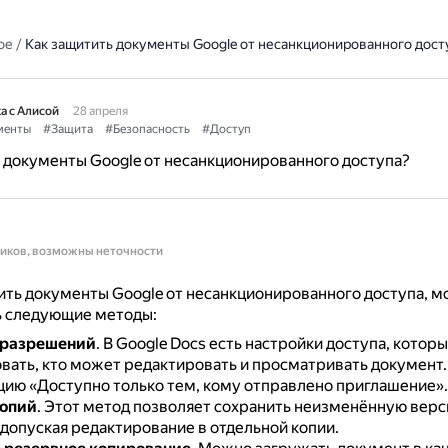
ое
/
Как защитить документы Google от несанкционированного дост
а с Алисой
28 апреля
менты
#Защита
#Безопасность
#Доступ
 документы Google от несанкционированного доступа?
ников, возможны неточности
ть документы Google от несанкционированного доступа, 
ь следующие методы:
 разрешений
.
В Google Docs есть настройки доступа, котор
вать, кто может редактировать и просматривать документ
цию «Доступно только тем, кому отправлено приглашение».
копий
.
Этот метод позволяет сохранить неизменённую вер
 допуская редактирование в отдельной копии.