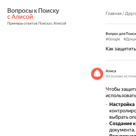
Вопросы к Поиску 
Главная
/
Друг
с Алисой
Примеры ответов Поиска с Алисой
Вопрос для Поиск
#Google
#Доку
Как защитить
Алиса
На основе источ
Чтобы защити
использоват
Настройка
контролиро
выбрать оп
Создание 
документа,