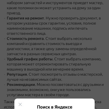
набором запчастей и инструментов приедет мастер,
какие поломки он может устранить на дому за один
приезд.
Гарантия на ремонт
.
Нужно проверить документ, в
котором указаны срок гарантии, условия, полное
наименование машинки, подпись или печать
ответственного лица.
Стоимость ремонта
.
Стоит выбрать несколько
компаний и сравнить стоимость выезда и
диагностики, а также цену замены определённой
запчасти в разных сервисных центрах.
Удобный график работы
.
Стоит выбрать компанию,
которая может отремонтировать стиральную
машинку в выходной или вечернее время.
Репутация
.
Стоит посмотреть отзывы о мастерской,
лучше на независимых сайтах.
Рекомендации
.
Можно посоветоваться с друзьями и
знакомыми, возможно, они уже пользовались
услугами мастера в своём городе.
Также можно воспользоваться сервисами для поиска
Поиск в Яндексе
исполнителей, например, «Наниматель», «Профи»,