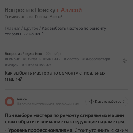
Вопросы к Поиску 
с Алисой
Примеры ответов Поиска с Алисой
Главная
/
Другое
/
Как выбрать мастера по ремонту
стиральных машин?
Вопрос из Яндекс Кью
22 ноября
#Ремонт
#СтиральныеМашины
#Мастер
#ВыборМастера
#Услуги
#БытоваяТехника
Как выбрать мастера по ремонту стиральных
машин?
Алиса
Как это работает?
На основе источников, возможны неточности
При выборе мастера по ремонту стиральных машин
стоит обратить внимание на следующие параметры
:
Уровень профессионализма
.
Стоит уточнить, с каким