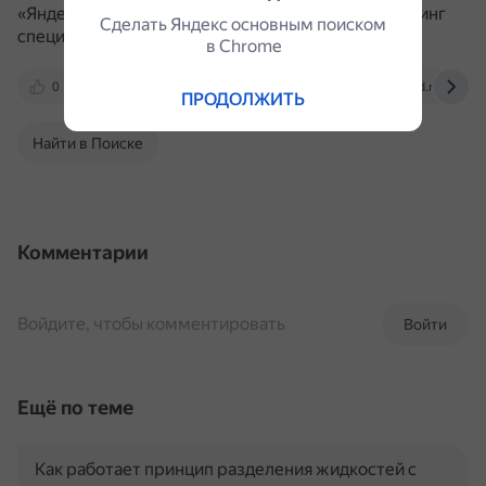
«Яндекс Услуги», YouDo.
В них стоит изучить рейтинг
Сделать Яндекс основным поиском
специалистов и отзывы о выполненных задачах.
в Сhrome
0
www.metronews.ru
media.halvacard.ru
ПРОДОЛЖИТЬ
Найти в Поиске
Комментарии
Войдите, чтобы комментировать
Войти
Ещё по теме
Как работает принцип разделения жидкостей с