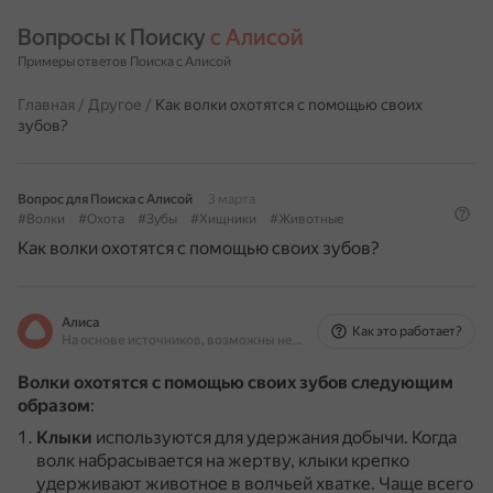
Вопросы к Поиску 
с Алисой
Примеры ответов Поиска с Алисой
Главная
/
Другое
/
Как волки охотятся с помощью своих
зубов?
Вопрос для Поиска с Алисой
3 марта
#Волки
#Охота
#Зубы
#Хищники
#Животные
Как волки охотятся с помощью своих зубов?
Алиса
Как это работает?
На основе источников, возможны неточности
Волки охотятся с помощью своих зубов следующим
образом
:
Клыки
используются для удержания добычи.
Когда
волк набрасывается на жертву, клыки крепко
удерживают животное в волчьей хватке.
Чаще всего