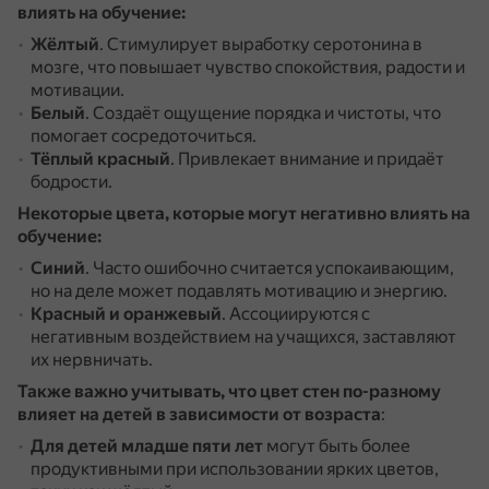
влиять на обучение:
Жёлтый
.
Стимулирует выработку серотонина в
мозге, что повышает чувство спокойствия, радости и
мотивации.
Белый
.
Создаёт ощущение порядка и чистоты, что
помогает сосредоточиться.
Тёплый красный
.
Привлекает внимание и придаёт
бодрости.
Некоторые цвета, которые могут негативно влиять на
обучение:
Синий
.
Часто ошибочно считается успокаивающим,
но на деле может подавлять мотивацию и энергию.
Красный и оранжевый
.
Ассоциируются с
негативным воздействием на учащихся, заставляют
их нервничать.
Также важно учитывать, что цвет стен по-разному
влияет на детей в зависимости от возраста
:
Для детей младше пяти лет
могут быть более
продуктивными при использовании ярких цветов,