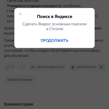
таких как жёлтый.
Учащиеся старшего возраста
, особенно
старшеклассники, лучше работают в комнатах,
окрашенных в светлые оттенки синего и зелёного,
Поиск в Яндексе
которые вызывают меньше стресса и отвлекают.
Сделать Яндекс основным поиском
Кроме того,
одноцветная, однообразная обстановка
в Сhrome
может негативно сказаться на обучающихся.
Таким образом, при выборе цвета стен в классе важно
ПРОДОЛЖИТЬ
учитывать возраст учащихся и их эмоциональное
состояние, чтобы создать благоприятную атмосферу
для обучения.
0
www.thoughtco.com
cyberleninka.ru
Найти в Поиске
Комментарии