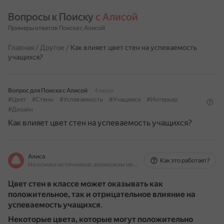
Вопросы к Поиску 
с Алисой
Примеры ответов Поиска с Алисой
Главная
/
Другое
/
Как влияет цвет стен на успеваемость
учащихся?
Вопрос для Поиска с Алисой
4 июня
#Цвет
#Стены
#Успеваемость
#Учащиеся
#Интерьер
#Дизайн
Как влияет цвет стен на успеваемость учащихся?
Алиса
Как это работает?
На основе источников, возможны неточности
Цвет стен в классе может оказывать как
положительное, так и отрицательное влияние на
успеваемость учащихся
.
Некоторые цвета, которые могут положительно