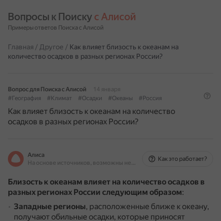
Вопросы к Поиску 
с Алисой
Примеры ответов Поиска с Алисой
Главная
/
Другое
/
Как влияет близость к океанам на
количество осадков в разных регионах России?
Вопрос для Поиска с Алисой
14 января
#География
#Климат
#Осадки
#Океаны
#Россия
Как влияет близость к океанам на количество
осадков в разных регионах России?
Алиса
Как это работает?
На основе источников, возможны неточности
Близость к океанам влияет на количество осадков в
разных регионах России следующим образом
:
Западные регионы
, расположенные ближе к океану,
получают обильные осадки, которые приносят