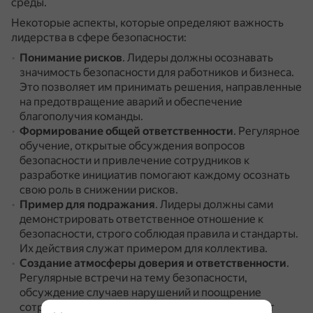
среды.
Некоторые аспекты, которые определяют важность
лидерства в сфере безопасности:
Понимание рисков
.
Лидеры должны осознавать
значимость безопасности для работников и бизнеса.
Это позволяет им принимать решения, направленные
на предотвращение аварий и обеспечение
благополучия команды.
Формирование общей ответственности
.
Регулярное
обучение, открытые обсуждения вопросов
безопасности и привлечение сотрудников к
разработке инициатив помогают каждому осознать
свою роль в снижении рисков.
Пример для подражания
.
Лидеры должны сами
демонстрировать ответственное отношение к
безопасности, строго соблюдая правила и стандарты.
Их действия служат примером для коллектива.
Создание атмосферы доверия и ответственности
.
Регулярные встречи на тему безопасности,
обсуждение случаев нарушений и поощрение
сотрудников за соблюдение стандартов создают