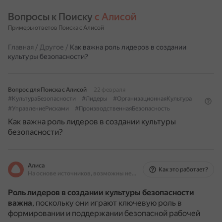
Вопросы к Поиску 
с Алисой
Примеры ответов Поиска с Алисой
Главная
/
Другое
/
Как важна роль лидеров в создании
культуры безопасности?
Вопрос для Поиска с Алисой
22 февраля
#КультураБезопасности
#Лидеры
#ОрганизационнаяКультура
#УправлениеРисками
#ПроизводственнаяБезопасность
Как важна роль лидеров в создании культуры
безопасности?
Алиса
Как это работает?
На основе источников, возможны неточности
Роль лидеров в создании культуры безопасности
важна
, поскольку они играют ключевую роль в
формировании и поддержании безопасной рабочей