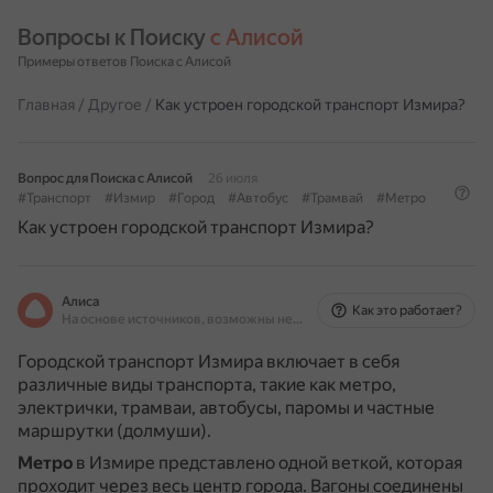
Вопросы к Поиску 
с Алисой
Примеры ответов Поиска с Алисой
Главная
/
Другое
/
Как устроен городской транспорт Измира?
Вопрос для Поиска с Алисой
26 июля
#Транспорт
#Измир
#Город
#Автобус
#Трамвай
#Метро
Как устроен городской транспорт Измира?
Алиса
Как это работает?
На основе источников, возможны неточности
Городской транспорт Измира включает в себя
различные виды транспорта, такие как метро,
электрички, трамваи, автобусы, паромы и частные
маршрутки (долмуши).
Метро
в Измире представлено одной веткой, которая
проходит через весь центр города.
Вагоны соединены