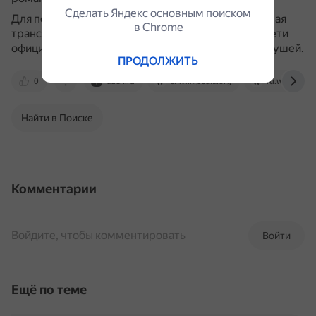
Сделать Яндекс основным поиском
Для пользования транспортом используется единая
в Сhrome
транспортная карта, которая действует по всей сети
официальных перевозчиков, кроме частных долмушей.
ПРОДОЛЖИТЬ
0
dzen.ru
en.wikipedia.org
ru.wikipedia.
Найти в Поиске
Комментарии
Войдите, чтобы комментировать
Войти
Ещё по теме