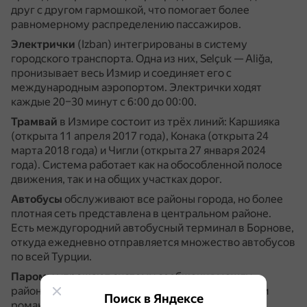
друг с другом гармошкой, что помогает более
равномерному распределению пассажиров.
Электрички
(Izban) интегрированы в систему
городского транспорта.
Одна из них, Selçuk — Aliğa,
пронизывает весь Измир и соединяет его с
международным аэропортом.
Электрички ходят
каждые 20–30 минут с 6:00 до 00:00.
Трамвай
в Измире состоит из трёх линий: Каршияка
(открыта 11 апреля 2017 года), Конака (открыта 24
марта 2018 года) и Чигли (открыта 27 января 2024
года).
Система работает как на обособленной полосе
движения, так и на общих участках дорог.
Автобусы
обслуживают все районы города, но более
плотная сеть представлена в центральном районе.
Есть междугородний автобусный терминал в Борнове,
откуда ежедневно отправляется множество автобусов
по всей Турции.
Паромы
упрощают систему сообщения между
районами города и придают ему элемент отдыха и
Поиск в Яндексе
романтизма.