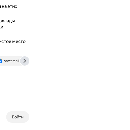
 на этих
рохлады
ки
истое место
otvet.mail.ru
Войти