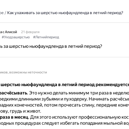
ое
/
Как ухаживать за шерстью ньюфаундленда в летний период?
а с Алисой
21 февраля
#Уходзашерстью
#Летнийпериод
ь за шерстью ньюфаундленда в летний период?
ников, возможны неточности
а шерстью ньюфаундленда в летний период рекомендуетс
расчёсывать
.
Это нужно делать минимум три раза в неделю
 редкими длинными зубьями и пуходерку.
Начинать расчёсы
задних конечностей, потом прочесать спину, передние конеч
ову, грудь и живот.
 раза в месяц
.
Для этого используют профессиональную кос
водных процедурах следует избегать попадания мыльной во