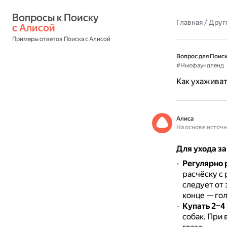
Вопросы к Поиску 
Главная
/
Друг
с Алисой
Примеры ответов Поиска с Алисой
Вопрос для Поиск
#Ньюфаундленд
Как ухаживат
Алиса
На основе источ
Для ухода з
Регулярно 
расчёску с
следует от 
конце — гол
Купать
2–4
собак.
При 