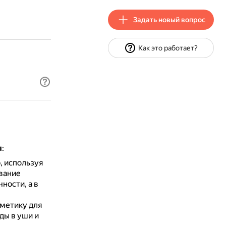
Задать новый вопрос
Как это работает?
я
:
, используя
вание
ности, а в
метику для
ды в уши и