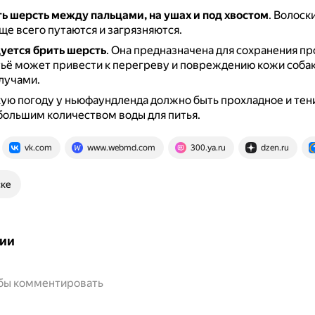
ь шерсть
между пальцами, на ушах и под хвостом
.
Волоски
ще всего путаются и загрязняются.
уется брить шерсть
.
Она предназначена для сохранения п
тьё может привести к перегреву и повреждению кожи соба
лучами.
ую погоду у ньюфаундленда должно быть прохладное и тен
 большим количеством воды для питья.
vk.com
www.webmd.com
300.ya.ru
dzen.ru
ске
ии
обы комментировать