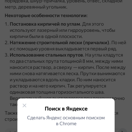
порядовка, шнур-причалка, уровень, отвес, складной
метр, деревянный угольник.
Некоторые особенности технологии
:
Постановка кирпичей по углам
.
Для этого
используют лазерный или гидроуровень, чтобы
кирпичи были в одной плоскости.
Натяжение строительной лески (причалки)
.
По ней
и с помощью уровня выкладывается первый ряд.
Использование стальных прутов
.
На углы кладутся
по два стальных прута толщиной 8 мм, между ними
наносится раствор, а сверху — кирпич.
После между
ними снова натягивается леска.
Прутки вынимаются
и укладываются вдоль кладки.
По ним наносится
раствор и на него кирпич.
Так регулируется
одинаковая толщина горизонтального шва.
Вертикальный шов выставляется при помощи точно
такого же прутка.
Поиск в Яндексе
Также для контроля ровности кладки используются
Сделать Яндекс основным поиском
строительный и водяной уровни.
в Сhrome