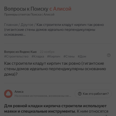
Вопросы к Поиску 
с Алисой
Примеры ответов Поиска с Алисой
Главная
/
Другое
/
Как строители кладут кирпич так ровно
(гигантские стены домов идеально перпендикулярны
основанию…
Вопрос из Яндекс Кью
22 ноября
#Строительство
#Кладка
#Кирпич
#Стены
#Дом
Как строители кладут кирпич так ровно (гигантские
стены домов идеально перпендикулярны основанию
дома)?
Алиса
Как это работает?
На основе источников, возможны неточности
Для ровной кладки кирпича строители используют
маяки и специальные инструменты
.
К ним относятся