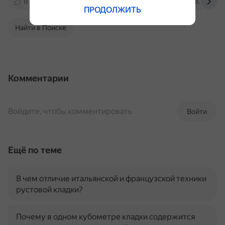
0
yandex.ru
dzen.ru
fasad-exp.ru
ПРОДОЛЖИТЬ
Найти в Поиске
Комментарии
Войдите, чтобы комментировать
Войти
Ещё по теме
В чем отличие итальянской и французской техники
рустовой кладки?
Почему в одном кубометре кладки содержится