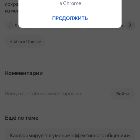
в Сhrome
сохранению сложившихся порядков или ведёт к
изменению общественных отношений.
ПРОДОЛЖИТЬ
0
zaochnik-com.com
soc-ege.sdamgia.ru
Найти в Поиске
Комментарии
Войдите, чтобы комментировать
Войти
Ещё по теме
Как формируется умение эффективного общения и