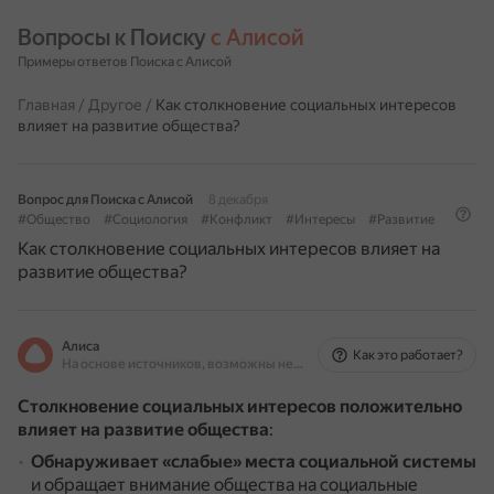
Вопросы к Поиску 
с Алисой
Примеры ответов Поиска с Алисой
Главная
/
Другое
/
Как столкновение социальных интересов
влияет на развитие общества?
Вопрос для Поиска с Алисой
8 декабря
#Общество
#Социология
#Конфликт
#Интересы
#Развитие
Как столкновение социальных интересов влияет на
развитие общества?
Алиса
Как это работает?
На основе источников, возможны неточности
Столкновение социальных интересов положительно
влияет на развитие общества
:
Обнаруживает «слабые» места социальной системы
и обращает внимание общества на социальные