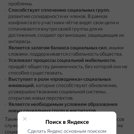
проблемы.
Способствует сплочению социальных групп
,
развитию солидарности их членов.
В рамках
конфликта его участники чётче видят свои цели и
сплачиваются внутри своей группы для их
достижения, создают организации, защищающие их
интересы.
Является залогом баланса социальных сил
, иными
словами, поддерживается стабильность общества.
Усиливает процессы социальной мобильности
,
придаёт обществу динамичность, без которой оно не
способно существовать.
Выступает в роли «проводника» социальных
инноваций
, которые способствуют обновлению,
усовершенствованию социальной системы,
открытию новых перспектив.
Является необходимым условием образования
новых социальных групп и институтов
.
Таким образом, столкновение социальных интересов
Поиск в Яндексе
служит источником социальной динамики, влияет на
Сделать Яндекс основным поиском
социальную активность людей, способствует