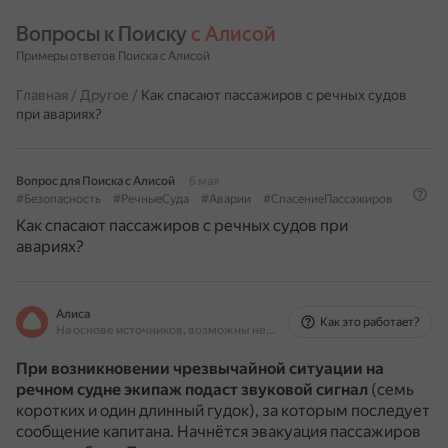
Вопросы к Поиску 
с Алисой
Примеры ответов Поиска с Алисой
Главная
/
Другое
/
Как спасают пассажиров с речных судов
при авариях?
Вопрос для Поиска с Алисой
6 мая
#Безопасность
#РечныеСуда
#Аварии
#СпасениеПассажиров
Как спасают пассажиров с речных судов при
авариях?
Алиса
Как это работает?
На основе источников, возможны неточности
При возникновении чрезвычайной ситуации на
речном судне экипаж подаст звуковой сигнал
(семь
коротких и один длинный гудок), за которым последует
сообщение капитана.
Начнётся эвакуация пассажиров