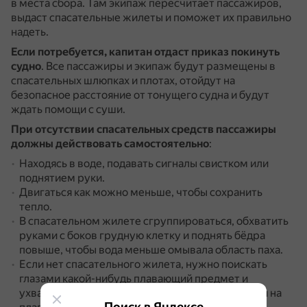
в места сбора.
Там экипаж пересчитает пассажиров,
выдаст спасательные жилеты и поможет их правильно
надеть.
Если потребуется, капитан отдаст приказ покинуть
судно
.
Все пассажиры и экипаж будут размещены в
спасательных шлюпках и плотах, отойдут на
безопасное расстояние от тонущего судна и будут
ждать помощи с суши.
При отсутствии спасательных средств
пассажиры
должны действовать самостоятельно
:
Находясь в воде, подавать сигналы свистком или
поднятием руки.
Двигаться как можно меньше, чтобы сохранить
тепло.
В спасательном жилете сгруппироваться, обхватить
руками с боков грудную клетку и поднять бёдра
повыше, чтобы вода меньше омывала область паха.
Если нет спасательного жилета, нужно поискать
глазами какой-нибудь плавающий предмет и
ухватиться за него, чтобы было легче держаться на
Поиск в Яндексе