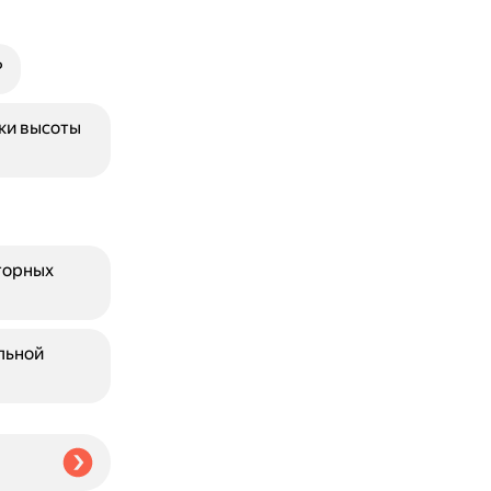
?
ки высоты
торных
льной