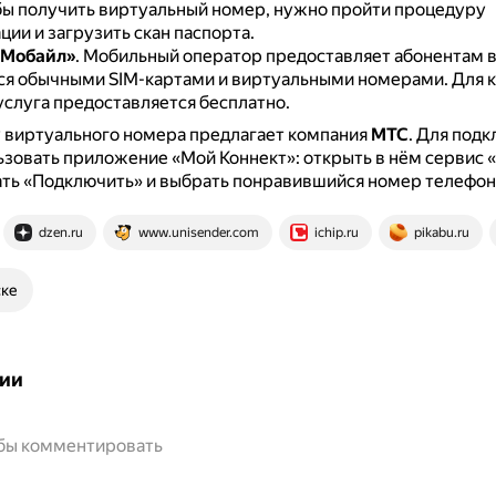
ы получить виртуальный номер, нужно пройти процедуру
ии и загрузить скан паспорта.
 Мобайл»
.
Мобильный оператор предоставляет абонентам 
ся обычными SIM-картами и виртуальными номерами.
Для 
услуга предоставляется бесплатно.
 виртуального номера предлагает компания
МТС
.
Для подк
зовать приложение «Мой Коннект»: открыть в нём сервис 
ть «Подключить» и выбрать понравившийся номер телефон
dzen.ru
www.unisender.com
ichip.ru
pikabu.ru
ске
ии
обы комментировать