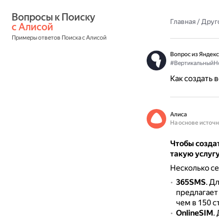
Вопросы к Поиску 
Главная
/
Друг
с Алисой
Примеры ответов Поиска с Алисой
Вопрос из Яндекс
#ВертикальныйН
Как создать 
Алиса
На основе источ
Чтобы созда
такую услугу
Несколько се
365SMS
.
Дл
предлагает
чем в 150 с
OnlineSIM
.