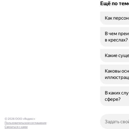
Ещё по тем
Как персон
В чем преи
в креслах?
Какие суще
Каковы осн
иллюстраци
В каких сл
сфере?
© 2026 ООО «Яндекс»
Пользовательское соглашение
Связаться с нами