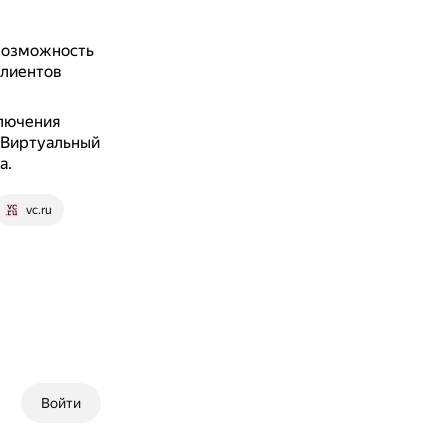
возможность
клиентов
лючения
«Виртуальный
а.
vc.ru
Войти