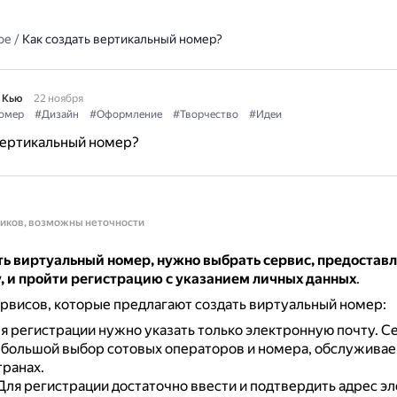
ое
/
Как создать вертикальный номер?
 Кью
22 ноября
омер
#Дизайн
#Оформление
#Творчество
#Идеи
вертикальный номер?
ников, возможны неточности
ть виртуальный номер, нужно выбрать сервис, предоста
, и пройти регистрацию с указанием личных данных
.
рвисов, которые предлагают создать виртуальный номер:
я регистрации нужно указать только электронную почту.
С
 большой выбор сотовых операторов и номера, обслужива
транах.
Для регистрации достаточно ввести и подтвердить адрес э