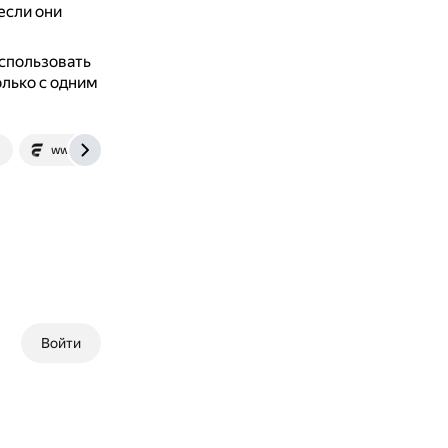
если они
спользовать
олько с одним
m
www.easeus.com
comp-security.net
Войти