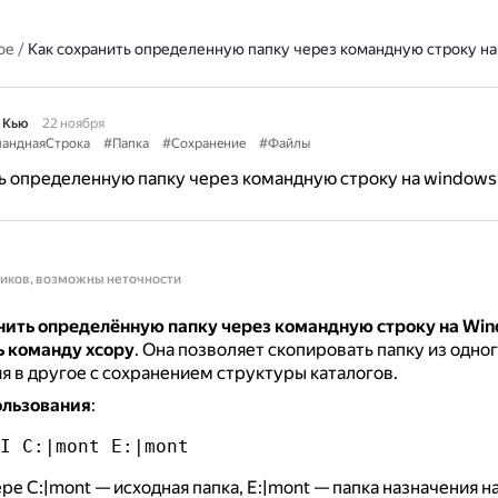
ое
/
Как сохранить определенную папку через командную строку на
 Кью
22 ноября
анднаяСтрока
#Папка
#Сохранение
#Файлы
ь определенную папку через командную строку на windows
ников, возможны неточности
нить определённую папку через командную строку на Wi
ь команду xcopy
.
Она позволяет скопировать папку из одно
 в другое с сохранением структуры каталогов.
льзования
:
I C:|mont E:|mont 
ре C:|mont — исходная папка, E:|mont — папка назначения н