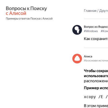
Вопросы к Поиску 
Главная
/
Друг
с Алисой
Примеры ответов Поиска с Алисой
Вопрос из Яндекс
#Windows
#Ком
Как сохранит
Алиса
На основе источ
Чтобы сохра
использоват
расположения
Пример испо
xcopy /E /
В этом приме