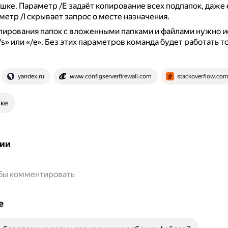
ешке.
Параметр /E задаёт копирование всех подпапок, даже 
аметр /I скрывает запрос о месте назначения.
пирования папок с вложенными папками и файлами нужно и
s» или «/e».
Без этих параметров команда будет работать т
yandex.ru
www.configserverfirewall.com
stackoverflow.co
ске
ии
обы комментировать
е