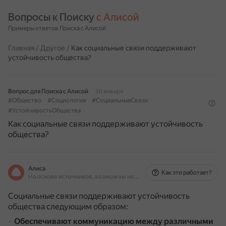
Вопросы к Поиску 
с Алисой
Примеры ответов Поиска с Алисой
Главная
/
Другое
/
Как социальные связи поддерживают
устойчивость общества?
Вопрос для Поиска с Алисой
30 января
#Общество
#Социология
#СоциальныеСвязи
#УстойчивостьОбщества
Как социальные связи поддерживают устойчивость
общества?
Алиса
Как это работает?
На основе источников, возможны неточности
Социальные связи поддерживают устойчивость
общества следующим образом:
Обеспечивают коммуникацию между различными