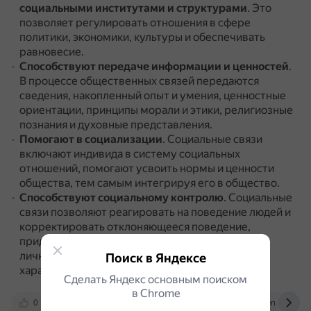
социальными институтами и структурами
.
Это
позволяет регулировать отношения в сфере
политики, экономики, культуры и обеспечивать
равновесие.
Способствуют передаче информации и ценностей
.
В процессе общественных связей передаются
сведения, накопленный опыт и умения, ценностные
ориентации, принципы морали и этики, религиозные
познания и духовные представления.
Помогают в социализации
.
Социальные связи
включают индивида в систему социальных
отношений, помогают усвоить нормы и ценности
общества, тем самым интегрируя его в общество.
Способствуют социальному контролю
.
Социальные
связи позволяют реагировать на поведение людей и
корректировать отклоняющееся поведение,
придавая тем самым поведению конкретной
личности и общества в целом предсказуемый
Поиск в Яндексе
характер.
Сделать Яндекс основным поиском
в Сhrome
0
vk.com
cyberleninka.ru
dzen.ru