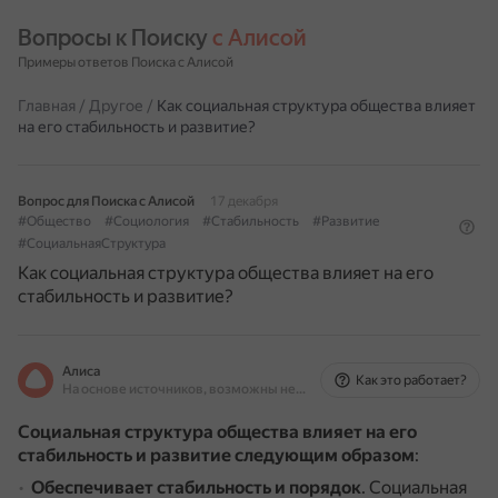
Вопросы к Поиску 
с Алисой
Примеры ответов Поиска с Алисой
Главная
/
Другое
/
Как социальная структура общества влияет
на его стабильность и развитие?
Вопрос для Поиска с Алисой
17 декабря
#Общество
#Социология
#Стабильность
#Развитие
#СоциальнаяСтруктура
Как социальная структура общества влияет на его
стабильность и развитие?
Алиса
Как это работает?
На основе источников, возможны неточности
Социальная структура общества влияет на его
стабильность и развитие следующим образом
:
Обеспечивает стабильность и порядок
.
Социальная