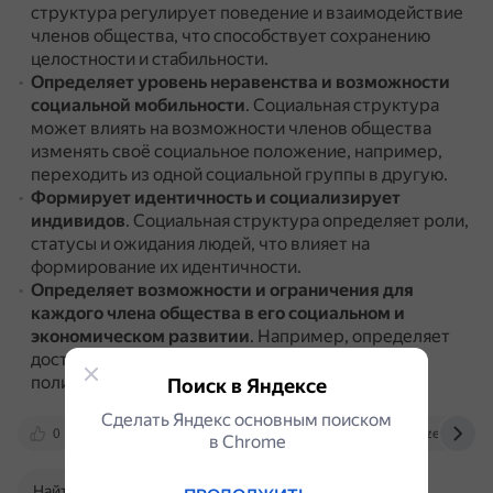
структура регулирует поведение и взаимодействие
членов общества, что способствует сохранению
целостности и стабильности.
Определяет уровень неравенства и возможности
социальной мобильности
.
Социальная структура
может влиять на возможности членов общества
изменять своё социальное положение, например,
переходить из одной социальной группы в другую.
Формирует идентичность и социализирует
индивидов
.
Социальная структура определяет роли,
статусы и ожидания людей, что влияет на
формирование их идентичности.
Определяет возможности и ограничения для
каждого члена общества
в его социальном и
экономическом развитии
.
Например, определяет
доступ к образованию, здравоохранению,
политической власти и другим ресурсам.
Поиск в Яндексе
Сделать Яндекс основным поиском
0
foxford.ru
www.sravni.ru
dzen.ru
в Сhrome
Найти в Поиске