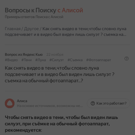
Вопросы к Поиску 
с Алисой
Примеры ответов Поиска с Алисой
Главная
/
Другое
/
Как снять видео в тени,чтобы словно луна
подсвечивает и в видео был виден лишь силуэт ? съемка на…
Вопрос из Яндекс Кью
22 ноября
#Видео
#Тени
#Луна
#Силуэт
#Съемка
#Фотоаппарат
Как снять видео в тени,чтобы словно луна
подсвечивает и в видео был виден лишь силуэт ?
съемка на обычный фотоаппарат..?
Алиса
Как это работает?
На основе источников, возможны неточности
Чтобы снять видео в тени, чтобы был виден лишь
силуэт, при съёмке на обычный фотоаппарат,
рекомендуется
: