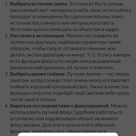
Выбрать источник света
.
Это может быть солнце,
рассеянный свет пасмурного неба, окно, если съёмка
проходит в помещении без дополнительных ламп,
источник постоянного или импульсного света.
Источник нужно помещать за объектом в кадре.
Настроить экспозицию
.
Можно настраивать её
полностью вручную, подбирая параметры таким
образом, чтобы силуэт оставался тёмным, или
делать экспокоррекцию на минус 1–2.
Если у камеры
есть функция фокуса по лицам или расширенный
динамический диапазон, её лучше отключить.
Выбрать время съёмки
.
Лучшее время — час перед
закатом, когда солнце стоит очень низко и позволяет
поймать хороший контровый свет.
Также в качестве
фона для силуэтов подойдёт ещё светлое небо сразу
после заката солнца.
Бороться со сложностями с фокусировкой
.
Можно
использовать ручной фокус (удобнее работать со
штативом) или подсвечивать объект на момент
фокусировки.
Для этого нужно взять обычный
фонарик, направить луч, сфокусироваться