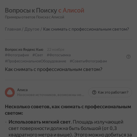
Вопросы к Поиску 
с Алисой
Примеры ответов Поиска с Алисой
Главная
/
Другое
/
Как снимать с профессиональным светом?
Вопрос из Яндекс Кью
22 ноября
#Фотография
#Свет
#Фотосъемка
#ПрофессиональноеОборудование
#СоветыФотографам
Как снимать с профессиональным светом?
Алиса
Как это работает?
На основе источников, возможны неточности
Несколько советов, как снимать с профессиональным
светом:
Использовать мягкий свет
.
Площадь излучающей
свет поверхности должна быть большой (от 0,3
квадратного метра и выше).
Этого можно добиться за