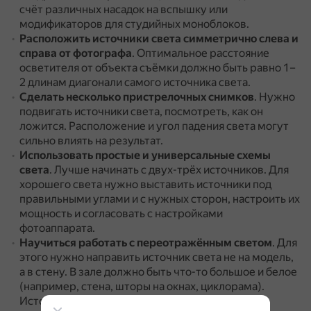
счёт различных насадок на вспышку или
модификаторов для студийных моноблоков.
Расположить источники света симметрично
слева и
справа от фотографа
.
Оптимальное расстояние
осветителя от объекта съёмки должно быть равно 1–
2 длинам диагонали самого источника света.
Сделать несколько пристрелочных снимков
.
Нужно
подвигать источники света, посмотреть, как он
ложится.
Расположение и угол падения света могут
сильно влиять на результат.
Использовать простые и универсальные схемы
света
.
Лучше начинать с двух-трёх источников.
Для
хорошего света нужно выставить источники под
правильными углами и с нужных сторон, настроить их
мощность и согласовать с настройками
фотоаппарата.
Научиться работать с переотражённым светом
.
Для
этого нужно направить источник света не на модель,
а в стену.
В зале должно быть что-то большое и белое
(например, стена, шторы на окнах, циклорама).
Источник света должен быть мощным.
На него