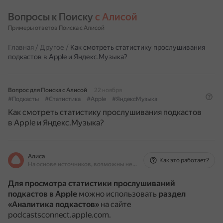
Вопросы к Поиску 
с Алисой
Примеры ответов Поиска с Алисой
Главная
/
Другое
/
Как смотреть статистику прослушивания
подкастов в Apple и Яндекс.Музыка?
Вопрос для Поиска с Алисой
22 ноября
#Подкасты
#Статистика
#Apple
#ЯндексМузыка
Как смотреть статистику прослушивания подкастов
в Apple и Яндекс.Музыка?
Алиса
Как это работает?
На основе источников, возможны неточности
Для просмотра статистики прослушиваний
подкастов в Apple
можно использовать
раздел
«Аналитика подкастов»
на сайте
podcastsconnect.apple.com.