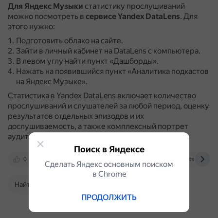
Для Яндекс Музыки
статистику прослушиваний
можно посмотреть в
сервисе Yandex DataLens
.
Для
этого нужно:
Подготовить облако на сайте.
Зайти в личный кабинет на DataLens с компьютера.
В левом углу найти пункт «Дашборды».
Нажать на появившийся пункт «Аналитика подкастов
на Яндекс Музыке».
Статистика в Yandex DataLens включает количество
прослушиваний и слушателей за любой период, оценку
результатов отдельных эпизодов и их
дослушиваемость, а также комплексный портрет
аудитории.
Поиск в Яндексе
0
vc.ru
qna.habr.com
podcasts.ru
Сделать Яндекс основным поиском
в Сhrome
Найти в Поиске
ПРОДОЛЖИТЬ