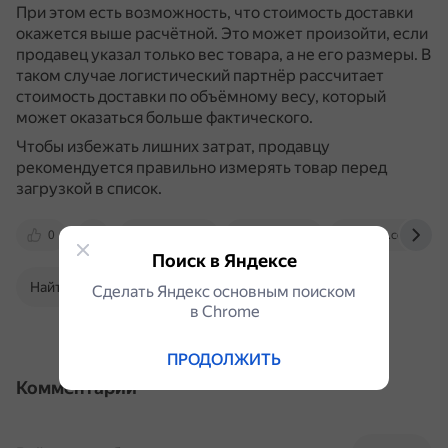
При этом есть возможность, что стоимость доставки
окажется выше расчётной.
Это может произойти, если
продавец указал только вес товара, а не его размеры.
В
таком случае логистический партнёр рассчитает
стоимость доставки по объёмному весу, который
может оказаться больше фактического.
Чтобы избежать лишних затрат, продавцу
рекомендуется правильно измерять товар перед
загрузкой в список.
0
ginee.com
traffv.com
sleek.com
Поиск в Яндексе
Найти в Поиске
Сделать Яндекс основным поиском
в Сhrome
ПРОДОЛЖИТЬ
Комментарии