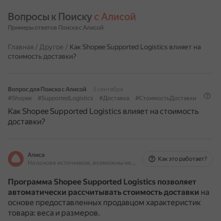
Вопросы к Поиску 
с Алисой
Примеры ответов Поиска с Алисой
Главная
/
Другое
/
Как Shopee Supported Logistics влияет на
стоимость доставки?
Вопрос для Поиска с Алисой
5 сентября
#Shopee
#SupportedLogistics
#Доставка
#СтоимостьДоставки
Как Shopee Supported Logistics влияет на стоимость
доставки?
Алиса
Как это работает?
На основе источников, возможны неточности
Программа Shopee Supported Logistics позволяет
автоматически рассчитывать стоимость доставки
на
основе предоставленных продавцом характеристик
товара: веса и размеров.