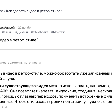
ое
/
Как сделать видео в ретро-стиле?
а с Алисой
22 ноября
#Стиль
#Дизайн
#Обработка
#Монтаж
видео в ретро-стиле?
ников, возможны неточности
ь видео в ретро-стиле, можно обработать уже записанный 
 с нуля.
ки существующего видео
можно использовать, например,
ТАЖ».
Она позволяет нарезать видеоклип, соединить нескол
с помощью плавных переходов, применить встроенные фил
адпись.
Чтобы стилизовать ролик под старину, нужно выпо
аги: