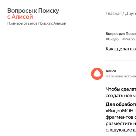
Вопросы к Поиску 
Главная
/
Друг
с Алисой
Примеры ответов Поиска с Алисой
Вопрос для Поиск
#Видео
#Ретро
Как сделать 
Алиса
На основе источ
Чтобы сделат
создать новый
Для обработ
«ВидеоМОН
фрагментов 
разместить н
следующие ш