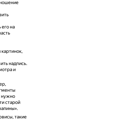
тношение
зить
 его на
часть
 картинок,
ить надпись.
мотра и
ер,
агменты
 нужно
ти старой
рапины».
рвисы, такие