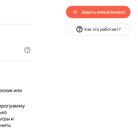
Задать новый вопрос
Как это работает?
ролик или
 программу
ько
ьтры и
лнить