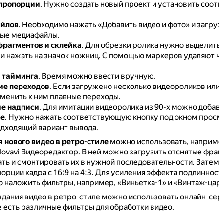
пропорции
.
Нужно создать новый проект и установить соо
айлов
.
Необходимо нажать «Добавить видео и фото» и загру
ые медиафайлы.
фрагментов и склейка
.
Для обрезки ролика нужно выделить
и нажать на значок ножниц.
С помощью маркеров удаляют 
.
 тайминга
.
Время можно ввести вручную.
е переходов
.
Если загружено несколько видеороликов или
менить к ним плавные переходы.
е надписи
.
Для имитации видеоролика из 90-х можно добав
ие
.
Нужно нажать соответствующую кнопку под окном прос
одходящий вариант вывода.
 нового видео в ретро-стиле
можно использовать, наприм
ovavi Видеоредактор.
В ней можно загрузить отснятые фр
ать и смонтировать их в нужной последовательности.
Затем
орции кадра с 16:9 на 4:3.
Для усиления эффекта подлиннос
 наложить фильтры, например, «Виньетка-1» и «Винтаж-ца
здания видео в ретро-стиле можно использовать онлайн-се
де есть различные фильтры для обработки видео.