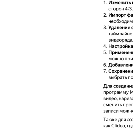
Изменить 
сторон 4:3.
Импорт ф
необходим
Удаление 
таймлайне 
видеоряда
Настройка
Применени
можно при
Добавлени
Сохранен
выбрать п
Для создания
программу M
видео, нарез
сменить проп
записи можно
Также для со
как Clideo, г