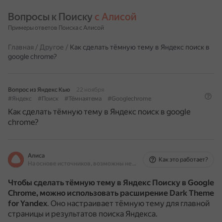
Вопросы к Поиску 
с Алисой
Примеры ответов Поиска с Алисой
Главная
/
Другое
/
Как сделать тёмную тему в Яндекс поиск в
google chrome?
Вопрос из Яндекс Кью
22 ноября
#Яндекс
#Поиск
#Тёмнаятема
#Googlechrome
Как сделать тёмную тему в Яндекс поиск в google
chrome?
Алиса
Как это работает?
На основе источников, возможны неточности
Чтобы сделать тёмную тему в Яндекс Поиску в Google
Chrome, можно использовать расширение Dark Theme
for Yandex
.
Оно настраивает тёмную тему для главной
страницы и результатов поиска Яндекса.