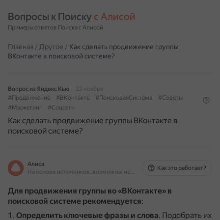
Вопросы к Поиску 
с Алисой
Примеры ответов Поиска с Алисой
Главная
/
Другое
/
Как сделать продвижение группы
ВКонтакте в поисковой системе?
Вопрос из Яндекс Кью
22 ноября
#Продвижение
#ВКонтакте
#ПоисковаяСистема
#Советы
#Маркетинг
#Соцсети
Как сделать продвижение группы ВКонтакте в
поисковой системе?
Алиса
Как это работает?
На основе источников, возможны неточности
Для продвижения группы во «ВКонтакте» в
поисковой системе рекомендуется
:
Определить ключевые фразы и слова
.
Подобрать их