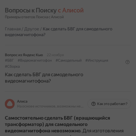
Вопросы к Поиску 
с Алисой
Примеры ответов Поиска с Алисой
Главная
/
Другое
/
Как сделать БВГ для самодельного
видеомагнитофона?
Вопрос из Яндекс Кью
22 ноября
#БВГ
#Видеомагнитофон
#Самодельный
#Инструкция
#Сборка
Как сделать БВГ для самодельного
видеомагнитофона?
Алиса
Как это работает?
На основе источников, возможны неточности
Самостоятельно сделать БВГ (вращающийся
трансформатор) для самодельного
видеомагнитофона невозможно
.
Для изготовления