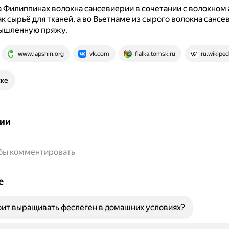
 Филиппинах волокна сансевиерии в сочетании с волокном 
к сырьё для тканей, а во Вьетнаме из сырого волокна сансе
ышленную пряжу.
www.lapshin.org
vk.com
fialka.tomsk.ru
ru.wikiped
ске
ии
обы комментировать
е
ит выращивать феслеген в домашних условиях?