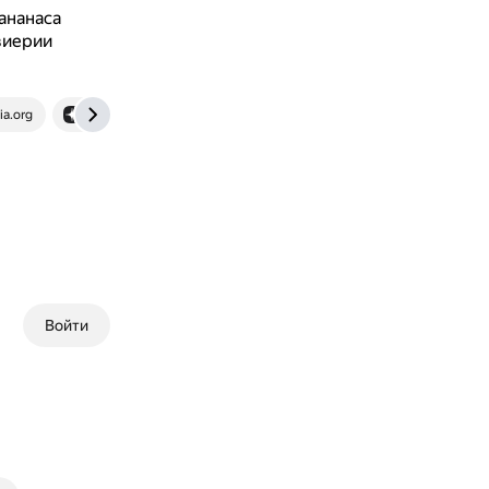
ананаса
виерии
ia.org
dzen.ru
Войти