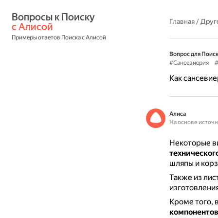
Вопросы к Поиску 
Главная
/
Друг
с Алисой
Примеры ответов Поиска с Алисой
Вопрос для Поиск
#Сансевиерия
#
Как сансевие
Алиса
На основе источ
Некоторые в
техническог
шляпы и корз
Также из лис
изготовления
Кроме того, 
компонентов