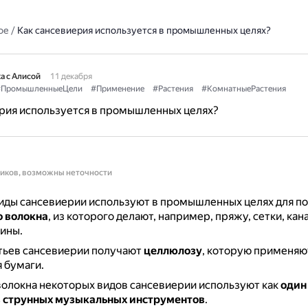
ое
/
Как сансевиерия используется в промышленных целях?
а с Алисой
11 декабря
ПромышленныеЦели
#Применение
#Растения
#КомнатныеРастения
рия используется в промышленных целях?
ников, возможны неточности
иды сансевиерии используют в промышленных целях для п
о волокна
, из которого делают, например, пряжу, сетки, кан
ины.
тьев сансевиерии получают
целлюлозу
, которую применяю
 бумаги.
волокна некоторых видов сансевиерии используют как
один
 струнных музыкальных инструментов
.