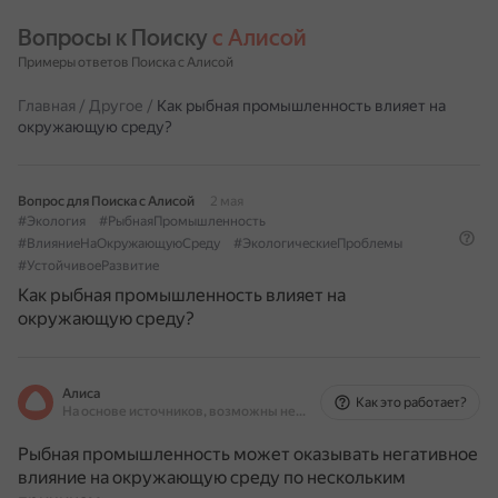
Вопросы к Поиску 
с Алисой
Примеры ответов Поиска с Алисой
Главная
/
Другое
/
Как рыбная промышленность влияет на
окружающую среду?
Вопрос для Поиска с Алисой
2 мая
#Экология
#РыбнаяПромышленность
#ВлияниеНаОкружающуюСреду
#ЭкологическиеПроблемы
#УстойчивоеРазвитие
Как рыбная промышленность влияет на
окружающую среду?
Алиса
Как это работает?
На основе источников, возможны неточности
Рыбная промышленность может оказывать негативное
влияние на окружающую среду по нескольким