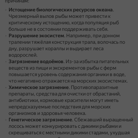
причинам:
Истощение биологических ресурсов океана
.
Чрезмерный вылов рыбы может привести к
критическому истощению, когда популяция рыб
больше не в состоянии поддерживать себя.
Разрушение экосистем
.
Например, при донном
тралении тяжёлая конструкция трала, волочась по
дну, разрушает кораллы и выдирает леса
водорослей.
Загрязнение водоёмов
.
Из-за избытка питательных
веществ из пищи и экскрементов рыбы с ферм
повышается уровень содержания органики в воде,
что негативно отражается на морских экосистемах.
Химическое загрязнение
.
Противопаразитные
препараты, средства для очистки от обрастаний,
антибиотики, кормовые красители могут иметь
непредсказуемые последствия для морских
организмов и здоровья человека.
Генетическое загрязнение
.
Сбежавший выращенный
лосось может конкурировать с дикими рыбами и
скрещиваться с местными дикими стадами, ухудшая