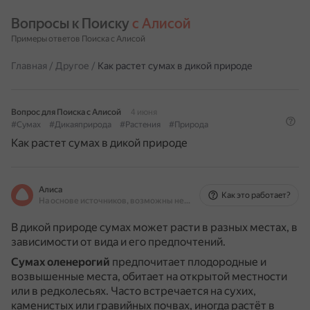
Вопросы к Поиску 
с Алисой
Примеры ответов Поиска с Алисой
Главная
/
Другое
/
Как растет сумах в дикой природе
Вопрос для Поиска с Алисой
4 июня
#Сумах
#Дикаяприрода
#Растения
#Природа
Как растет сумах в дикой природе
Алиса
Как это работает?
На основе источников, возможны неточности
В дикой природе сумах может расти в разных местах, в
зависимости от вида и его предпочтений.
Сумах оленерогий
предпочитает плодородные и
возвышенные места, обитает на открытой местности
или в редколесьях.
Часто встречается на сухих,
каменистых или гравийных почвах, иногда растёт в