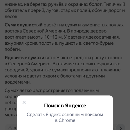
низинах, на берегах ручьёв и окраинах болот.
Типичный
обитатель прерий, лугов, старых полей, обочин дорог и
лесов.
Сумах пушистый
растёт на сухих и каменистых почвах
востока Северной Америки.
В природе дерево
достигает высоты 10–12 м.
У растения декоративная,
ажурная крона, толстые, пушистые, светло-бурые
побеги.
Ядовитые сумахи
встречаются редко и растут только
в Северной Америке.
В отличие от своих неядовитых
сородичей, ядовитые сумахи предпочитают влажные
условия и растут рядом с болотами и другими
водоёмами.
Сумах легко распространяется подземным
корневищем, обычно образуя густые заросли из
небольших деревьев.
Естественному
Поиск в Яндексе
распространению семян способствуют птицы или
Сделать Яндекс основным поиском
мелкие животные.
в Сhrome
0
catalog.greenmaster.by
www.botanichka.ru